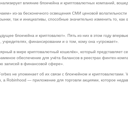
анализирует влияние блокчейна и криптовалютных компаний, вошедш
мечаем» из-за бесконечного освещения СМИ ценовой волатильности
рынки, так и инициативы, способные значительно изменить то, ка
удущее блокчейна и криптовалют». Пять из них в этом году впервые
 учредителях, финансировании и о том, кому она «угрожает».
ярный в мире криптовалютный кошелёк», который представляет сер
аммное обеспечение для учёта балансов в реестрах финтех-комп
ию записей в финансовой сфере».
 Forbes не упоминает об их связи с блокчейном и криптовалютами.
, а Robinhood — приложение для торговли акциями, которое недав