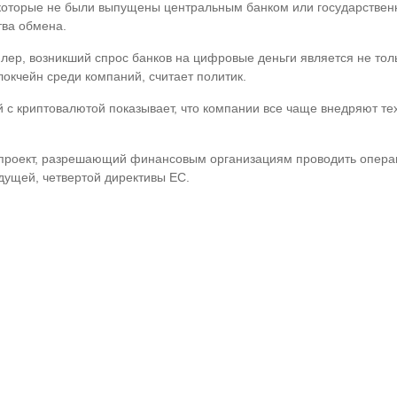
ы, которые не были выпущены центральным банком или государстве
тва обмена.
р, возникший спрос банков на цифровые деньги является не толь
локчейн среди компаний, считает политик.
 с криптовалютой показывает, что компании все чаще внедряют те
проект, разрешающий финансовым организациям проводить операц
дущей, четвертой директивы ЕС.