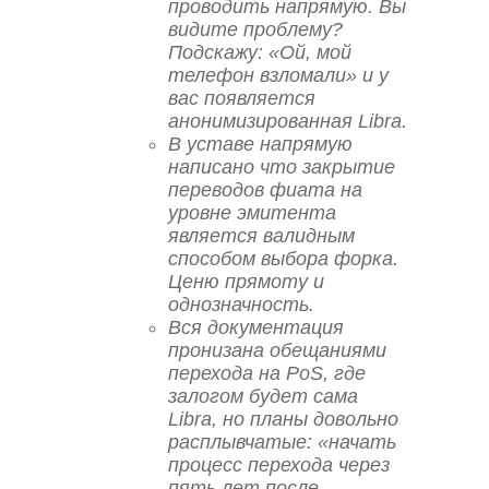
проводить напрямую. Вы
видите проблему?
Подскажу: «Ой, мой
телефон взломали» и у
вас появляется
анонимизированная Libra.
В уставе напрямую
написано что закрытие
переводов фиата на
уровне эмитента
является валидным
способом выбора форка.
Ценю прямоту и
однозначность.
Вся документация
пронизана обещаниями
перехода на PoS, где
залогом будет сама
Libra, но планы довольно
расплывчатые: «начать
процесс перехода через
пять лет после