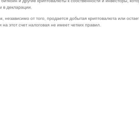
биткоин и другие криптовалюты к собственности и инвесторы, кот
м в декларации.
 независимо от того, продается добытая криптовалюта или остаетс
 на этот счет налоговая не имеет четких правил.