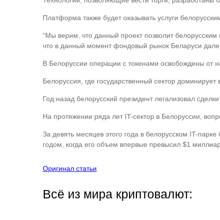
Технологии, позволяющие вести торги, разработаны 
Платформа также будет оказывать услуги белорусским
“Мы верим, что данный проект позволит белорусским 
что в данный момент фондовый рынок Беларуси далек 
В Белоруссии операции с токенами освобождены от на
Белоруссия, где государственный сектор доминирует 
Год назад белорусский президент легализовал сделки
На протяжении ряда лет IT-сектор в Белоруссии, воп
За девять месяцев этого года в белорусском IT-парк
годом, когда его объем впервые превысил $1 миллиар
Оригинал статьи
Всё из мира криптовалют: