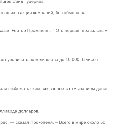
tures Саид Гуцериев.
вая их в акции компаний, без обмена на
казал Рейтер Прокопеня. – Это первая, правильным
т увеличить их количество до 10.000. В числе
олит избежать схем, связанных с отмыванием денег.
иллиарда долларов.
рес, — сказал Прокопеня. – Всего в мире около 50