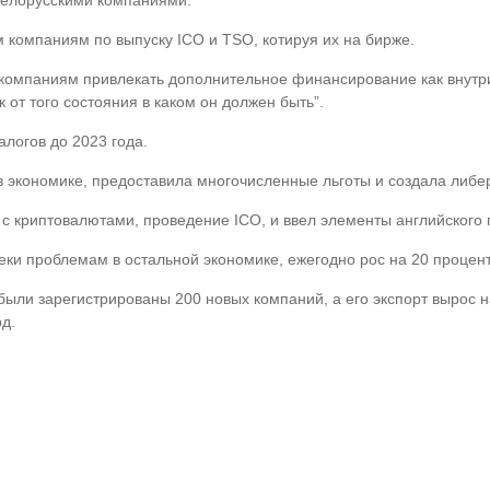
белорусскими компаниями.
 компаниям по выпуску ICO и TSO, котируя их на бирже.
компаниям привлекать дополнительное финансирование как внутри 
от того состояния в каком он должен быть”.
логов до 2023 года.
в экономике, предоставила многочисленные льготы и создала либер
 с криптовалютами, проведение ICO, и ввел элементы английского 
реки проблемам в остальной экономике, ежегодно рос на 20 процент
е были зарегистрированы 200 новых компаний, а его экспорт вырос
д.