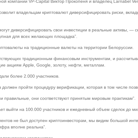
ой компании VP-Capital Виктор Прокопеня и владелец Larnabel Ven
озволит владельцам криптовалют диверсифицировать риски, вклады
могут диверсифицировать свои инвестиции в реальные активы, — с
упная для всех желающих площадка”.
иптовалюты на традиционные валюты на территории Белоруссии.
етствующих традиционным финансовым инструментам, и рассчитывае
е акциям Apple, Google, золоту, нефти, металлам.
дали более 2.000 участников.
 должен пройти процедуру верификации, которая в том числе позв
ни правильные, они соответствуют принятым мировым практикам”.
ет выйти на 100.000 участников и ежедневный объем сделок до м
ментов не был доступен криптоинвесторам, мы видим большой инте
ифра вполне реальна”.