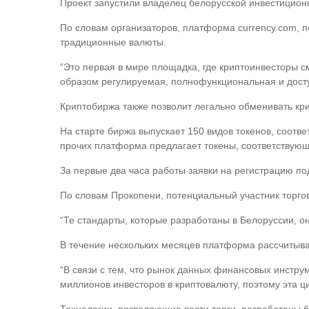
Проект запустили владелец белорусской инвестиционн
По словам организаторов, платформа currency.com, п
традиционные валюты.
“Это первая в мире площадка, где криптоинвесторы с
образом регулируемая, полнофункциональная и дост
Криптобиржа также позволит легально обменивать кр
На старте биржа выпускает 150 видов токенов, соотв
прочих платформа предлагает токены, соответствующи
За первые два часа работы заявки на регистрацию по
По словам Прокопени, потенциальный участник торгов
“Те стандарты, которые разработаны в Белоруссии, о
В течение нескольких месяцев платформа рассчитыва
“В связи с тем, что рынок данных финансовых инстру
миллионов инвесторов в криптовалюту, поэтому эта ц