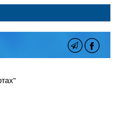
ютах"