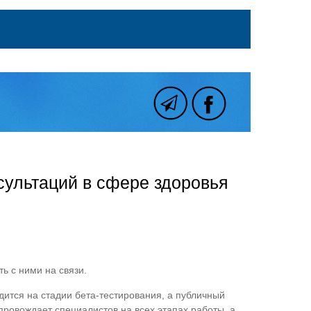
сультаций в сфере здоровья
ь с ними на связи.
ится на стадии бета-тестирования, а публичный
провождает специалистов на всех этапах работы, а