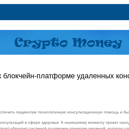
к блокчейн-платформе удаленных кон
спечить пациентам технологичную консультационную помощь и быт
онсультаций в сфере здоровья. К нынешнему моменту проект наход
 Smart обладает системой поддержки принятия решений, которая со