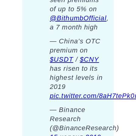
of up to 5% on
@BithumbOfficial
,
a 7 month high
— China’s OTC
premium on
$USDT
/
$CNY
has risen to its
highest levels in
2019
pic.twitter.com/8aH7tePk0
— Binance
Research
(@BinanceResearch)