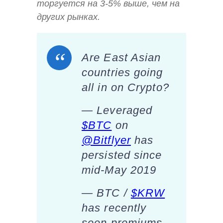
торгуется на 3-5% выше, чем на
других рынках.
Are East Asian
countries going
all in on Crypto?
— Leveraged
$BTC
on
@Bitflyer
has
persisted since
mid-May 2019
— BTC /
$KRW
has recently
seen premiums