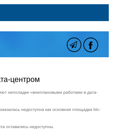
ата-центром
яют неполадки «внеплановыми работами в дата-
оказалась недоступна как основная площадка btc-
йта оставались недоступны.