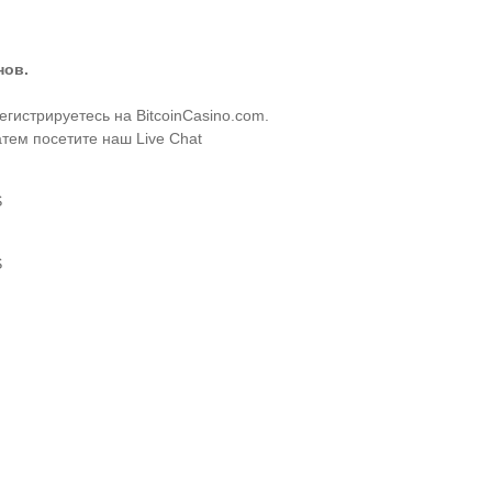
нов.
гистрируетесь на BitcoinCasino.com.
тем посетите наш Live Chat
S
S