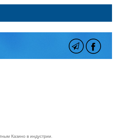
ным Казино в индустрии.