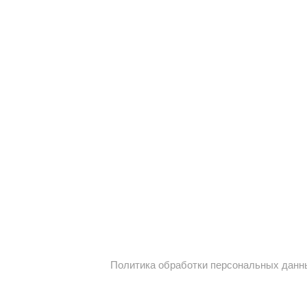
Политика обработки персональных данн