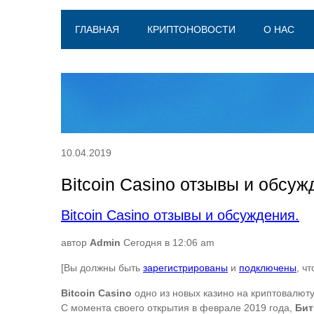
ГЛАВНАЯ
КРИПТОНОВОСТИ
О НАС
10.04.2019
Bitcoin Casino отзывы и обсуж
Bitcoin Casino отзывы и обсуждения.
автор
Admin
Сегодня в 12:06 am
[Вы должны быть
зарегистрированы
и
подключены
, ч
Bitcoin Casino
одно из новых казино на криптовалюту
С момента своего открытия в феврале 2019 года,
Бит