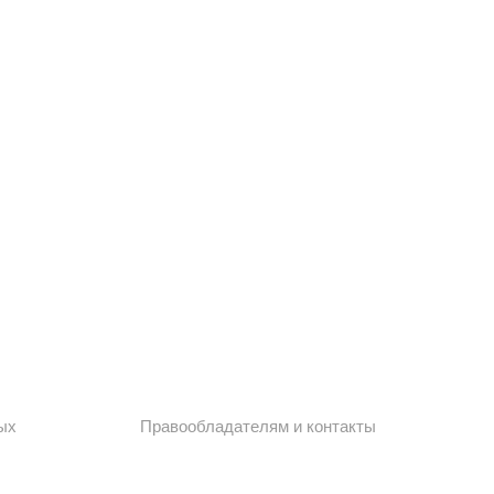
ых
Правообладателям и контакты