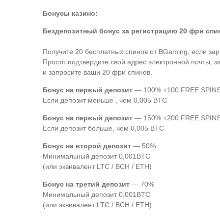
Бонусы казино:
Бездепозитный бонус за регистрацию 20 фри спи
Получите 20 бесплатных спинов от BGaming, если заре
Просто подтвердите свой адрес электронной почты, за
и запросите ваши 20 фри спинов.
Бонус на первый депозит
— 100% +100 FREE SPIN
Если депозит меньше , чем 0,005 BTC
Бонус на первый депозит
— 150% +200 FREE SPIN
Если депозит больше, чем 0,005 BTC
Бонус на второй депозит
— 50%
Минимальный депозит 0,001BTC
(или эквивалент LTC / BCH / ETH)
Бонус на третий депозит
— 70%
Минимальный депозит 0,001BTC
(или эквивалент LTC / BCH / ETH)