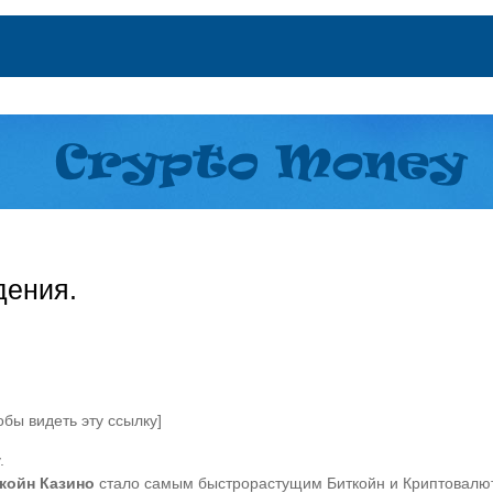
дения.
тобы видеть эту ссылку]
.
койн Казино
стало самым быстрорастущим Биткойн и Криптовалют