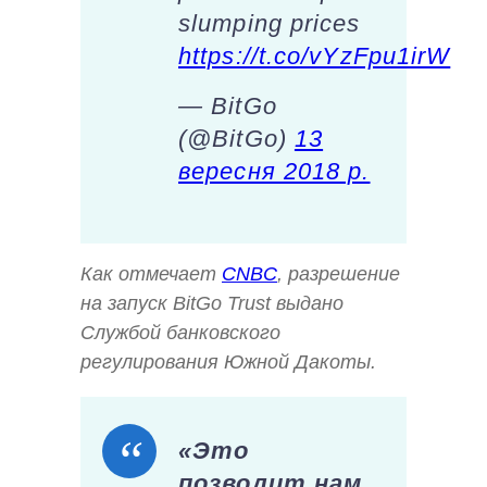
slumping prices
https://t.co/vYzFpu1irW
— BitGo
(@BitGo)
13
вересня 2018 р.
Как отмечает
CNBC
, разрешение
на запуск BitGo Trust выдано
Службой банковского
регулирования Южной Дакоты.
«Это
позволит нам