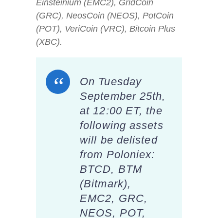
Einsteinium (EMC2), GridCoin
(GRC), NeosCoin (NEOS), PotCoin
(POT), VeriCoin (VRC), Bitcoin Plus
(XBC).
On Tuesday
September 25th,
at 12:00 ET, the
following assets
will be delisted
from Poloniex:
BTCD, BTM
(Bitmark),
EMC2, GRC,
NEOS, POT,