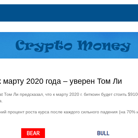
к марту 2020 года – уверен Том Ли
 Том Ли предсказал, что к марту 2020 г. биткоин будет стоить $91
а.
ий процент роста курса после каждого сильного падения (на 70% и