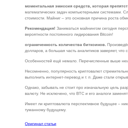
моментальная эмиссия средств, которая препятс
математических задач компьютерными системами. Сл
стоимости. Майниг – это основная причина роста обм
Рекомендация!
Заниматься майнингом сегодня персп
вероятности постоянного лидирования Bitcoin!
ограниченность количества биткоинов.
Произведён
долларов, а большая часть аналитиков заверяет, что с
Особенностей ещё немало. Перечисленные выше ню
Несомненно, популярность криптовалют стремительно 
выполнить интернет-перевод и т. п. Даже стали откр
Однако, забывать не стоит про изначальную цель ра
валюту. Не исключено, что BTC и его аналоги заменят
Имеет ли криптовалюта перспективное будущее – нико
туманному будущему.
Оригинал статьи