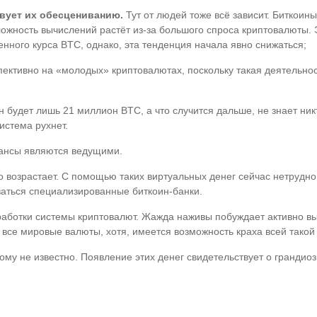
твует их обесцениванию.
Тут от людей тоже всё зависит. Биткои
ожность вычислений растёт из-за большого спроса криптовалюты.
енного курса BTC, однако, эта тенденция начала явно снижаться;
ективно на «молодых» криптовалютах, поскольку такая деятельнос
 будет лишь 21 миллион BTC, а что случится дальше, не знает ник
истема рухнет.
ансы являются ведущими.
возрастает. С помощью таких виртуальных денег сейчас нетрудно 
ываться специализированные биткоин-банки.
зработки системы криптовалют. Жажда наживы побуждает активно в
 все мировые валюты, хотя, имеется возможность краха всей такой
му не известно. Появление этих денег свидетельствует о грандио