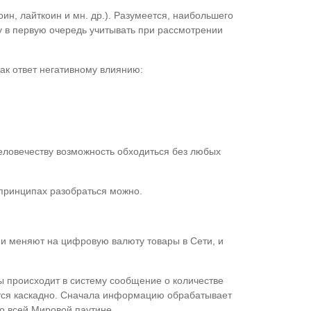
н, лайткоин и мн. др.). Разумеется, наибольшего
цу в первую очередь учитывать при рассмотрении
ак ответ негативному влиянию:
еловечеству возможность обходиться без любых
 принципах разобраться можно.
ни меняют на цифровую валюту товары в Сети, и
ы происходит в систему сообщение о количестве
ется каскадно. Сначала информацию обрабатывает
по всей Мировой паутине.