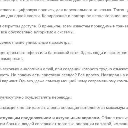
йствовать цифровую подпись, для персонального кошелька. Такая
ько для одной сделки. Копирование и повторное использование не
 открытом доступе. В принципе, всем известны проводимые транзак
о всё обусловлено алгоритмом системы!
деляют такие уникальные параметры:
 центрального офиса или банковской сети. Здесь люди и системна
 заморозить;
несколько аналогичен email, при создании которого трудно отыска
ость. Но почему есть приставка псевдо? Всё просто. Невзирая на 
й вариант. Однако, даже самому мощнейшему современному компью
круглосуточно осуществлять переводы;
нзакциях не взимается, а одна операция выполняется максимум за
ствующим предложением и актуальным спросом.
Общее количес
: чем больше людей совершают торговые операции валютой, имеющ