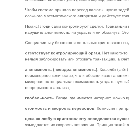
Чтобы система приняла перевод валюты, нужно заде
сложного математического алгоритма и действует тол
Нюанс! Люди сами контролируют сделки. Транзакции в
нарушить анонимность, ни украсть и ни обмануть. Эт
Специалисты у биткоина и остальных криптовалют вы
отсутствует контролирующий орган
.
Нет какого-то
нельзя заблокировать или отозвать транзакцию, а счёт
анонимность (псевдоанонимность).
Кошелёк (счёт) 
неимоверное количество, что и обеспечивает анонимн
мизерная потенциальная возможность угадать нужны
непрерывного анализа;
глобальность.
Везде, где имеется интернет, можно 
ст
оимость и скорость переводов.
Комиссия при тра
цена на любую криптовалюту определяется суще
замедляется их скорость появления. Принцип такой