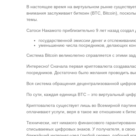
В настоящее время на виртуальном рынке существует 
внимания заслуживает биткоин (BTC, Bitcoin), поскол
темы.
Сатоси Накамото приблизительно 9 лет назад создал 
государственной эмиссии денег и отслеживани
уменьшению числа посредников, делающих кон
Система Bitcoin великолепно справляется с этими за
Интересно! Сначала первая криптовалюта создавалас
посредников. Достаточно было желания проводить выг
Вся система обращения децентрализованной цифровой
По сути, каждая единица BTC – это виртуальный циф
Криптовалюта существует лишь во Всемирной паутине
оплачивают услуги, веря в такое же отношение к битк
Технически, нет никакого финансового гарантированн
списываемых цифровых знаков. У получателя, в свою
ближайший интернет-узел (любой сервер, рабочий ком