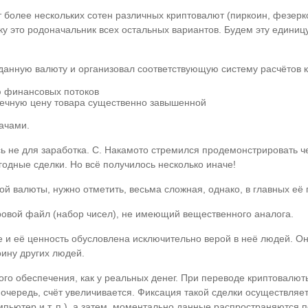
более нескольких сотен различных криптовалют (пиркоин, фезеркои
ьку это родоначальник всех остальных вариантов. Будем эту едини
данную валюту и организовал соответствующую систему расчётов к
ю финансовых потоков
ечную цену товара существенно завышенной
дачами.
ь не для заработка. С. Накамото стремился продемонстрировать ч
одные сделки. Но всё получилось несколько иначе!
 валюты, нужно отметить, весьма сложная, однако, в главных её
ровой файл (набор чисел), не имеющий вещественного аналога.
 и её ценность обусловлена исключительно верой в неё людей. О
оину других людей.
ого обеспечения, как у реальных денег. При переводе криптовалют
 очередь, счёт увеличивается. Фиксация такой сделки осуществля
пьютер и т. п.), а затем, моментально данные распространяются 