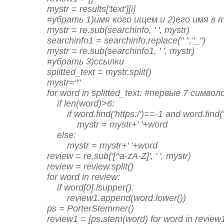
    mystr = results['text'][i]

    #убрать 1)имя кого ищем и 2)его имя в т
    mystr = re.sub(searchinfo, ' ', mystr)

    searchinfo1 = searchinfo.replace(" ","_")

    mystr = re.sub(searchinfo1, ' ', mystr)

    #убрать 3)ссылки

    splitted_text = mystr.split()

    mystr=""

    for word in splitted_text: #первые 7 символо
        if len(word)>6:

            if word.find('https:/')==-1 and word.find('
                mystr = mystr+' '+word

        else:

            mystr = mystr+' '+word

    review = re.sub('[^a-zA-Z]', ' ', mystr)    

    review = review.split()

    for word in review:

        if word[0].isupper():

            review1.append(word.lower())

    ps = PorterStemmer()

    review1 = [ps.stem(word) for word in review1