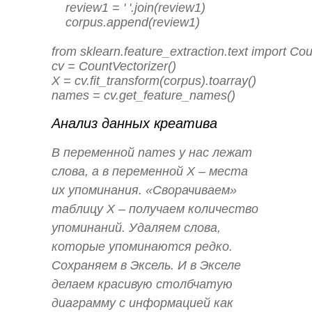
    review1 = ' '.join(review1)

    corpus.append(review1)

from sklearn.feature_extraction.text import Cou
cv = CountVectorizer()

X = cv.fit_transform(corpus).toarray()

names = cv.get_feature_names()
Анализ данных креатива
В переменной names у нас лежат
слова, а в переменной X – места
их упоминания. «Сворачиваем»
таблицу Х – получаем количество
упоминаний. Удаляем слова,
которые упоминаются редко.
Сохраняем в Эксель. И в Экселе
делаем красивую столбчатую
диаграмму с информацией как