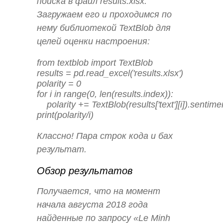
поиска в файл results.xlsx.
Загружаем его и проходимся по
нему библиотекой TextBlob для
целей оценки настроения:
from textblob import TextBlob

results = pd.read_excel('results.xlsx')

polarity = 0

for i in range(0, len(results.index)):

    polarity += TextBlob(results['text'][i]).sentimen
print(polarity/i)
Классно! Пара строк кода и бах
результат.
Обзор результатов
Получается, что на момент
начала августа 2018 года
найденные по запросу «Le Minh