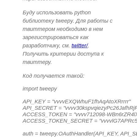
Буду использовать python
библиотеку tweepy. Для работы с
твиттером необходимо в нем
зарегистрироваться как
разработчику, см.
twitter/
.
Получить критерии доступа к
твиттеру.
Код получается такой:
import tweepy

API_KEY = "vvvvEXQWhuF1fhAqAtoXRrrrr"

API_SECRET = "vvvv30kspvqiezyPc26JafhRj
ACCESS_TOKEN = "vvvv712098-WBn6rZR4lX
ACCESS_TOKEN_SECRET = "vvvvlG7APRc5y
auth = tweepy.OAuthHandler(API_KEY, API_S