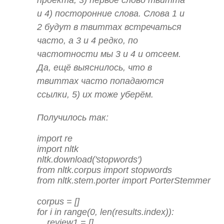
проекта, 3) первое слово твитта
и 4) посторонние слова. Слова 1 и
2 будут в твиттах встречаться
часто, а 3 и 4 редко, по
частотности мы 3 и 4 и отсеем.
Да, ещё выяснилось, что в
твиттах часто попадаются
ссылки, 5) их тоже уберём.
Получилось так:
import re

import nltk

nltk.download('stopwords')

from nltk.corpus import stopwords

from nltk.stem.porter import PorterStemmer

corpus = []

for i in range(0, len(results.index)):

    review1 = []
