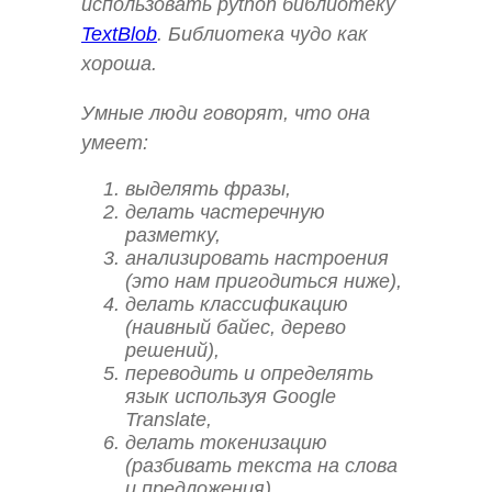
использовать python библиотеку
TextBlob
. Библиотека чудо как
хороша.
Умные люди говорят, что она
умеет:
выделять фразы,
делать частеречную
разметку,
анализировать настроения
(это нам пригодиться ниже),
делать классификацию
(наивный байес, дерево
решений),
переводить и определять
язык используя Google
Translate,
делать токенизацию
(разбивать текста на слова
и предложения),