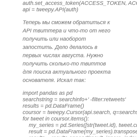
auth.set_access_token(ACCESS_TOKEN, 
api = tweepy.API(auth)
Теперь мы сможем обратиться к
API твиттера и что-то от него
получить или наоборот
запостить. Дело делалось в
первых числах августа. Нужно
получить сколько-то твиттов
для поиска актуального проекта
основателя. Искал так:
import pandas as pd 

searchstring = searchinfo+' -filter:retweets'

results = pd.DataFrame()

coursor = tweepy.Cursor(api.search, q=searchst
for tweet in coursor.items():

    my_series = pd.Series([str(tweet.id), tweet.crea
    result = pd.DataFrame(my_series).transpose