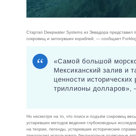
Стартап Deepwater Systems из Эквадора представил 
сокровищ и затонувших кораблей, — сообщает Forklo
«Самой большой морско
Мексиканский залив и т
ценности исторических 
триллионы долларов», 
Но несмотря на то, что поиск и подъём сокровищ вес
устаревших методов ведения глубоководных исследов
на теории, легенды, устаревшие исторические справк
предлагает использовать беспилотные подводные ап