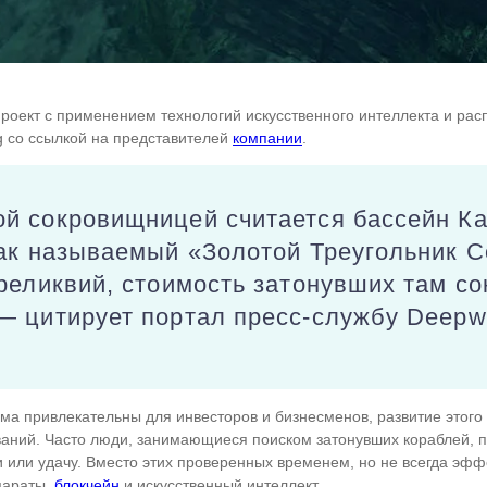
проект с применением технологий искусственного интеллекта и ра
g со ссылкой на представителей
компании
.
й сокровищницей считается бассейн Ка
ак называемый «Золотой Треугольник С
реликвий, стоимость затонувших там с
— цитирует портал пресс-службу Deepwa
ьма привлекательны для инвесторов и бизнесменов, развитие этого
аний. Часто люди, занимающиеся поиском затонувших кораблей, 
и или удачу. Вместо этих проверенных временем, но не всегда эф
параты,
блокчейн
и искусственный интеллект.