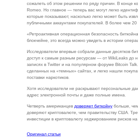
сожалеть об этом решении по ряду причин. В конце ко
Romeo. Но главное — теперь вас могут легко иденти
которые показывают, насколько легко может быть изв
публичными аккаунтами покупателей. В более чем 20
«Ретроактивная операционная безопасность биткойна 
блокчейне, это всегда можно увидеть в истории опер
Исследователи впервые собрали данные десятков битк
доступ к самым разным ресурсам — от WikiLeaks до н
записях в Twitter и на популярном форуме Bitcoin T
сделанных на «темных» сайтах, и легко нашли покупа
поставки наркотиков.
Хотя исследователи не раскрывают персональные данны
адрес электронной почты и даже полные имена.
Четверть американцев
доверяет биткойну
больше, чем
доверяют криптовалюте, чем правительству США. Трет
инвестиции в криптовалюту хеджированием рисков на
Оригинал статьи