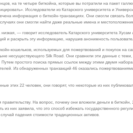
нцов, на те четыре биткойна, которые вы потратили на пакет галл
фицировать». Исследователи из Катарского университета и Универ
лечена информация о биткойн-транзакциях. Они смогли связать бо
 случаях они смогли найти даже реальные имена и местоположение
низкая, — говорит исследователь Катарского университета Хусам 
аций и раскрыть эту информацию, нарушив анонимность пользовате
ойн-кошельков, используемых для пожертвований и покупок на сайт
ыне несуществующего Silk Road. Они сравнили эти данные с теми, 
alk. Путем простого поиска прямых ссылок между этими двумя набо
телей. Из обнаруженных транзакций 46 оказались пожертвованиями 
е этих 22 человек, они говорят, что некоторые из них публиковал
 правительству. На вопрос, почему они вложили деньги в биткойн,
ь из них заявила, что это способ избежать государственного регу
 случай падения стоимости традиционных активов.