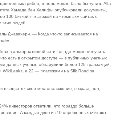
юциногенных грибов, теперь можно было бы купить Alfa
ситета Хамада бен Халифы опубликовали документы,
лее 100 биткойн-платежей на «темных» сайтах с
 этих людей.
аль-Джавахери. — Когда что-то записывается на
лей».
ах в альтернативной сети Tor, где можно получить
что есть в открытом доступе — в публичных учетных
рами данных ученые обнаружили более 125 транзакций,
WikiLeaks, а 22 — платежами на Silk Road за
и в соцсетях свое местоположение, возраст, пол,
 24% инвесторов ответили, что гораздо больше
лирования. А каждые двое из 10 опрошенных считают