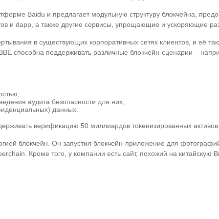
форме Baidu и предлагает модульную структуру блокчейна, предо
ов и dapp, а также другие сервисы, упрощающие и ускоряющие раз
ртывания в существующих корпоративных сетях клиентов, и её так
а BBE способна поддерживать различные блокчейн-сценарии – напр
остью;
ведения аудита безопасности для них;
фиденциальных) данных.
оддерживать верификацию 50 миллиардов токенизированных активов
логией блокчейн. Он запустил блокчейн-приложение для фотографий
rchain. Кроме того, у компании есть сайт, похожий на китайскую 