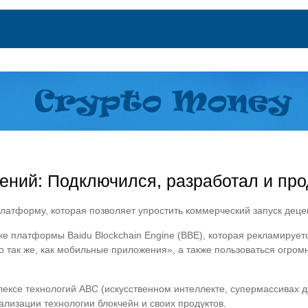
ений: Подключился, разработал и про
-платформу, которая позволяет упростить коммерческий запуск дец
ке платформы Baidu Blockchain Engine (BBE), которая рекламируе
о так же, как мобильные приложения», а также пользоваться огро
лексе технологий ABC (искусственном интеллекте, супермассивах 
лизации технологии блокчейн и своих продуктов.