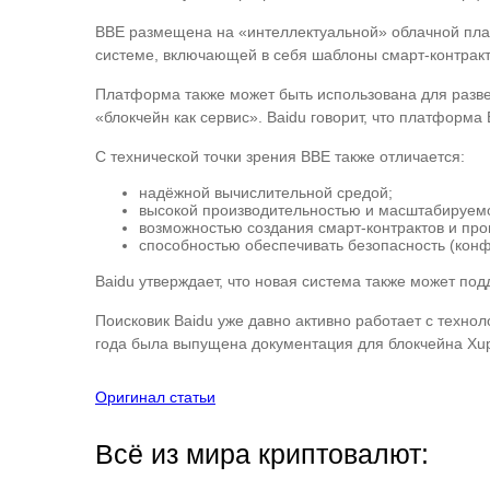
BBE размещена на «интеллектуальной» облачной плат
системе, включающей в себя шаблоны смарт-контракт
Платформа также может быть использована для разве
«блокчейн как сервис». Baidu говорит, что платформ
С технической точки зрения BBE также отличается:
надёжной вычислительной средой;
высокой производительностью и масштабируем
возможностью создания смарт-контрактов и про
способностью обеспечивать безопасность (кон
Baidu утверждает, что новая система также может п
Поисковик Baidu уже давно активно работает с техно
года была выпущена документация для блокчейна Xupe
Оригинал статьи
Всё из мира криптовалют: