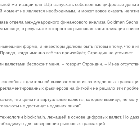
ельной мотивации для ЕЦБ выпускать собственные цифровые деньги
й момент не является необходимым, и может вовсе оказать негати
глава отдела международного финансового анализа Goldman Sachs С
м месяце, в результате которого их рыночная капитализация снизи
х нынешней форме, и инвесторы должны быть готовы к тому, что в
Правда, когда именно всё это произойдёт, Строндин не уточняет.
 валютами беспокоит меня, – говорит Строндин. – Из-за отсутств
способны к длительной выживаемости из-за медленных транзакций
 регламентированных фьючерсов на биткойн не решило эти пробл
ачает, что цены на виртуальные валюты, которые выживут, не могут
птовалюты не достигнут недавних пиков".
ехнологии blockchain, лежащей в основе цифровых валют. Но даже
необходимую для совершения рыночных транзакций.