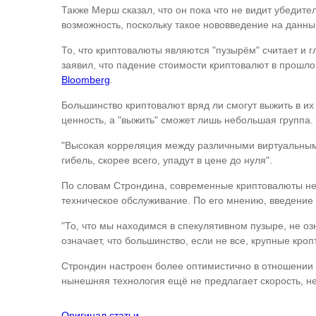
Также Мерш сказал, что он пока что не видит убедит
возможность, поскольку такое нововведение на данны
То, что криптовалюты являются "пузырём" считает и 
заявил, что падение стоимости криптовалют в прошло
Bloomberg
.
Большинство криптовалют вряд ли смогут выжить в и
ценность, а "выжить" сможет лишь небольшая группа. 
"Высокая корреляция между различными виртуальными
гибель, скорее всего, упадут в цене до нуля".
По словам Строндина, современные криптовалюты не 
техническое обслуживание. По его мнению, введение
"То, что мы находимся в спекулятивном пузыре, не озн
означает, что большинство, если не все, крупные кро
Строндин настроен более оптимистично в отношении т
нынешняя технология ещё не предлагает скорость, 
Оригинал статьи