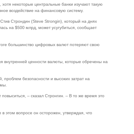
, хотя некоторые центральные банки изучают такую
вное воздействие на финансовую систему.
тив Строндин (Steve Strongin), который на днях
лась на $500 млрд, может усугубиться, сообщает
 итоге большинство цифровых валют потеряют свою
ия внутренней ценности валюты, которые обречены на
, проблем безопасности и высоких затрат на
емы.
 повыситься, – сказал Стронгин. – В то же время это
 в этом вопросе он осторожен, утверждая, что