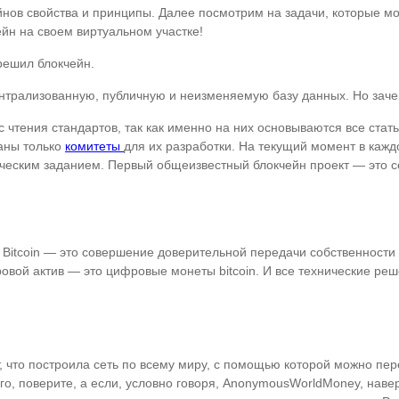
йнов свойства и принципы. Далее посмотрим на задачи, которые м
йн на своем виртуальном участке!
решил блокчейн.
ентрализованную, публичную и неизменяемую базу данных. Но заче
 чтения стандартов, так как именно на них основываются все стать
даны только
комитеты
для их разработки. На текущий момент в каж
ническим заданием. Первый общеизвестный блокчейн проект — это се
е Bitcoin — это совершение доверительной передачи собственности
ровой актив — это цифровые монеты bitcoin. И все технические реш
 что построила сеть по всему миру, с помощью которой можно пер
его, поверите, а если, условно говоря, AnonymousWorldMoney, наве