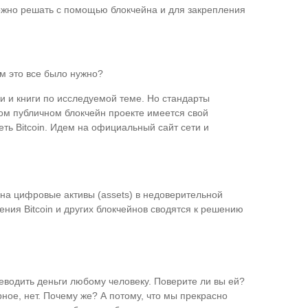
ожно решать с помощью блокчейна и для закрепления
м это все было нужно?
и и книги по исследуемой теме. Но стандарты
дом публичном блокчейн проекте имеется свой
ть Bitcoin. Идем на официальный сайт сети и
 на цифровые активы (assets) в недоверительной
ения Bitcoin и других блокчейнов сводятся к решению
еводить деньги любому человеку. Поверите ли вы ей?
рное, нет. Почему же? А потому, что мы прекрасно