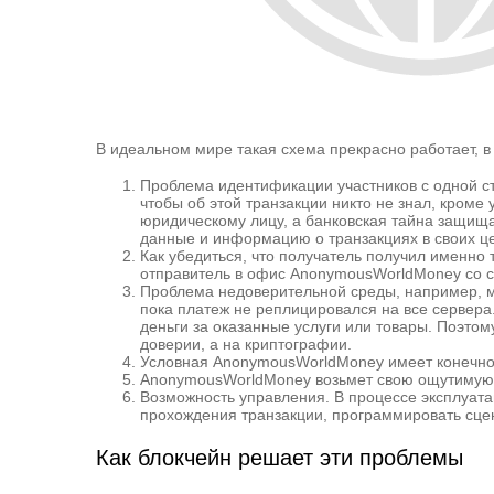
В идеальном мире такая схема прекрасно работает,
Проблема идентификации участников с одной ст
чтобы об этой транзакции никто не знал, кроме 
юридическому лицу, а банковская тайна защища
данные и информацию о транзакциях в своих ц
Как убедиться, что получатель получил именно 
отправитель в офис AnonymousWorldMoney со сво
Проблема недоверительной среды, например, мо
пока платеж не реплицировался на все сервера
деньги за оказанные услуги или товары. Поэтом
доверии, а на криптографии.
Условная AnonymousWorldMoney имеет конечное
AnonymousWorldMoney возьмет свою ощутимую
Возможность управления. В процессе эксплуатац
прохождения транзакции, программировать сцена
Как блокчейн решает эти проблемы