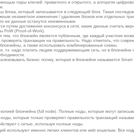
омощью пары ключей: приватного и открытого, а алгоритм цифров
и.
еш блока, который записывается в следующий блок. Такая последов
ожным незаметное изменение / удаление блоков или отдельных тран
что ее данные останутся неизменными.
 путем достижения консенсуса в сети, какие данные считать верны
ы PoW (Proof-of-Work).
 тем, что блокчейн является публичным, где каждый участник може
ь проверять транзакции на правильность. Надо отметить, что совр
) блокчейны, а также использовать комбинированные схемы.
ся, т.к. надо платить людям поддерживающим сеть, но в блокчейне
обходимости.
изовывать бизнес логику, которая в блокчейне называется Smart C
копией блокчейна (full node). Полные ноды, которые могут записы
е ноды, которые только проверяют правильность транзакций назыв
действуют с сетью, используя полные ноды.
ий используют именно легких клиентов или web кошельки. Все ноды