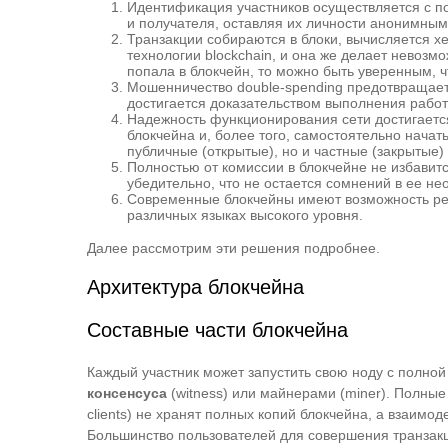
Идентификация участников осуществляется с п
и получателя, оставляя их личности анонимным
Транзакции собираются в блоки, вычисляется х
технологии blockchain, и она же делает невозм
попала в блокчейн, то можно быть уверенным, 
Мошенничество double-spending предотвращается
достигается доказательством выполнения работ
Надежность функционирования сети достигается
блокчейна и, более того, самостоятельно начат
публичные (открытые), но и частные (закрытые
Полностью от комиссии в блокчейне не избавит
убедительно, что не остается сомнений в ее не
Современные блокчейны имеют возможность реал
различных языках высокого уровня.
Далее рассмотрим эти решения подробнее.
Архитектура блокчейна
Составные части блокчейна
Каждый участник может запустить свою ноду с полной 
консенсуса
(witness) или майнерами (miner). Полны
clients) не хранят полных копий блокчейна, а взаимо
Большинство пользователей для совершения транзакц