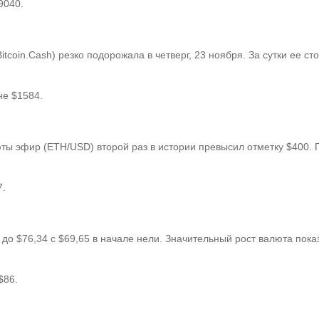
9040.
itcoin.​Cash) резко подорожала в четверг, 23 ноября. За сутки ее 
не $1584.
ты эфир (ETH/USD) второй раз в истории превысил отметку $400.
7.
до $76,34 c $69,65 в начале нели. Значительный рост валюта показ
$86.