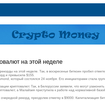
овалют на этой неделе
екорды на этой неделе. Так, в воскресенье биткоин пробил отметк
орд и превысила $155.
amond, который состоялся 24 ноября. Его инициаторами стала гру
ации криптовалют. Так, в Белоруссии заявили, что могут узакони
иптовалют, а Малайзия приступила к работе над нормативной базо
ил очередной рекорд, преодолев отметку в $9000. Капитализация б