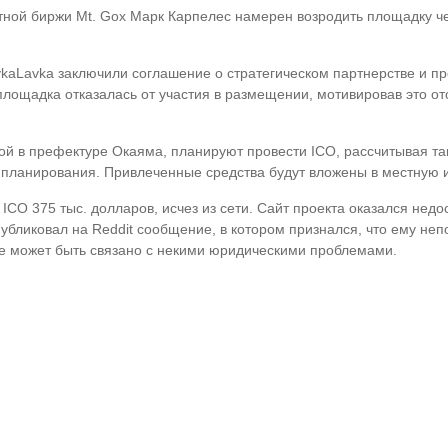
тной биржи Mt. Gox Марк Карпелес намерен возродить площадку ч
vkaLavka заключили соглашение о стратегическом партнерстве и 
лощадка отказалась от участия в размещении, мотивировав это от
й в префектуре Окаяма, планируют провести ICO, рассчитывая та
и планирования. Привлеченные средства будут вложены в местную 
ICO 375 тыс. долларов, исчез из сети. Сайт проекта оказался недос
убликовал на Reddit сообщение, в котором признался, что ему неп
ее может быть связано с некими юридическими проблемами.