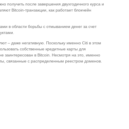
можно получить после завершения двухгодичного курса и
яют Bitcoin-транзакции, как работает блокчейн
ами в области борьбы с отмыванием денег за счет
уктами.
т – даже негативную. Поскольку именно Citi в этом
пользовать собственные кредитные карты для
е заинтересован в Bitcoin. Несмотря на это, именно
кты, связанные с распределенным реестром доменов.