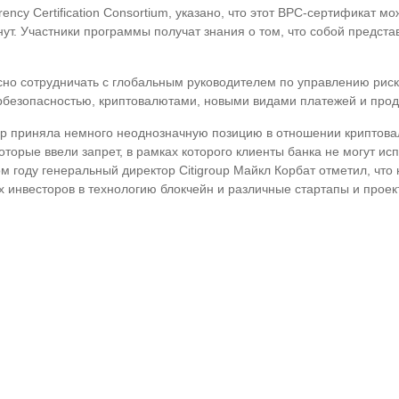
rency Certification Consortium, указано, что этот BPC-сертификат 
т. Участники программы получат знания о том, что собой представл
сно сотрудничать с глобальным руководителем по управлению риск
рбезопасностью, криптовалютами, новыми видами платежей и прод
p приняла немного неоднозначную позицию в отношении криптовалю
торые ввели запрет, в рамках которого клиенты банка не могут ис
 году генеральный директор Citigroup Майкл Корбат отметил, что н
х инвесторов в технологию блокчейн и различные стартапы и прое