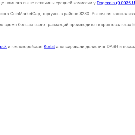
еще намного выше величины средней комиссии у
Dogecoin (0.0036 
тинга CoinMarketCap, торгуясь в районе $230. Рыночная капитализ
ее время больше всего транзакций производится в криптовалютах Et
eck
и южнокорейская
Korbit
анонсировали делистинг DASH и неско