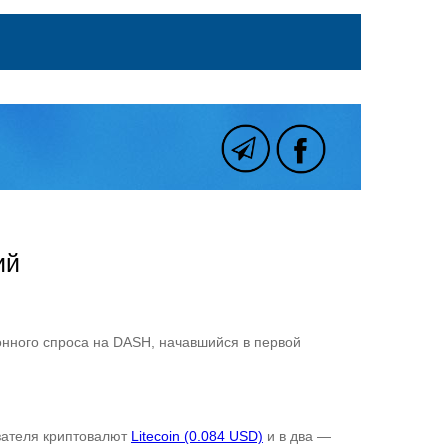
ий
онного спроса на DASH, начавшийся в первой
азателя криптовалют
Litecoin (0.084 USD)
и в два —