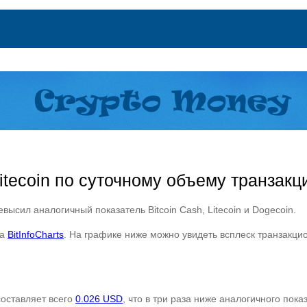
itecoin по суточному объему транзакц
ысил аналогичный показатель Bitcoin Cash, Litecoin и Dogecoin.
са
BitInfoCharts
. На графике ниже можно увидеть всплеск транзакци
составляет всего
0.026 USD
, что в три раза ниже аналогичного пок