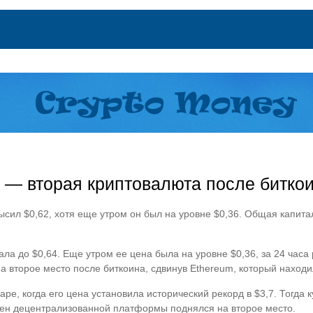
e — вторая криптовалюта после битко
высил $0,62, хотя еще утром он был на уровне $0,36. Общая капита
ала до $0,64. Еще утром ее цена была на уровне $0,36, за 24 часа
 второе место после биткоина, сдвинув Ethereum, который находил
аре, когда его цена установила исторический рекорд в $3,7. Тогда 
токен децентрализованной платформы поднялся на второе место.