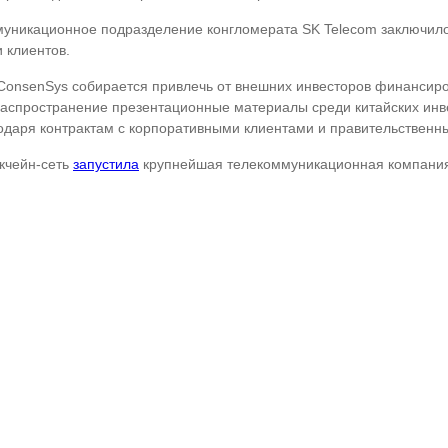
ммуникационное подразделение конгломерата SK Telecom заключил
 клиентов.
 ConsenSys собирается привлечь от внешних инвесторов финансир
распространение презентационные материалы среди китайских инве
годаря контрактам с корпоративными клиентами и правительственн
кчейн-сеть
запустила
крупнейшая телекоммуникационная компания