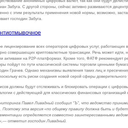
ществование анонимных цифровых валют, так как они будут делист
ан Забуга. С другой стороны, сейчас активно развиваются децентр
нно с этим результаты применения новой нормы, возможно, заста
вает господин Забуга.
антиотмывочное
е лицензирование всех операторов цифровых услуг, работающих
рно совершающих криптовалютные трансакции. Речь может идти, н
и активами на P2P-платформах. Кроме того, ФАТФ рекомендует ре
ры пойдут по пути классической системы торговли ценными бумаг
один Грачев. Однако механизмы выявления таких лиц и пресечени
поскольку есть риски создания новой серой сферы доверительного
висов должны будут отслеживать и блокировать операции с цифров
алогии с действующей для классических финансовых организаций 
иторинга Павел Ливадный сообщил “Ъ”, что ведомство принима
. Поэтому эта версия «по общему правилу должна быть и буде
лементации определяется совместно заинтересованными ведом
х»,— отметил господин Ливадный.