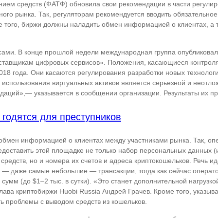
ием средств (ФАТФ) обновила свои рекомендации в части регули
ого рынка. Так, регуляторам рекомендуется вводить обязательное
того, биржи должны наладить обмен информацией о клиентах, а т
ами. В конце прошлой недели международная группа опубликовала
ставщикам цифровых сервисов». Положения, касающиеся контроля
018 года. Они касаются регулирования разработки новых технолог
о использования виртуальных активов является серьезной и неотло
аций»,— указывается в сообщении организации. Результаты их пр
годятся для преступников
 обмен информацией о клиентах между участниками рынка. Так, оп
едоставить этой площадке не только набор персональных данных 
 средств, но и номера их счетов и адреса криптокошельков. Речь и
е — даже самые небольшие — трансакции, тогда как сейчас операт
мм (до $1–2 тыс. в сутки). «Это станет дополнительной нагрузко
лава криптобиржи Huobi Russia Андрей Грачев. Кроме того, указыв
ь проблемы с выводом средств из кошельков.