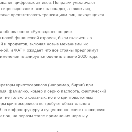
рования цифровых активов. Поправки ужесточают
 лицензирование таких площадок, а также лиц,
акже препятствовать трансакциям лиц, находящихся
 обновленное «Руководство по риск-
 новой финансовой отрасли, были включены в
ий и продуктов, включая новые механизмы их
жной, и ФАТФ ожидает, что все страны предпримут
именения планируется оценить в июне 2020 года.
ераторы криптосервисов (например, биржи) при
(имя, фамилию, номер и серию паспорта, фактический
дет не только о фиатных, но и о криптовалютных
оры криптосервисов не требуют обязательного
й на инфраструктуру и существенно снизит конверсию
ает он, на первом этапе применения нормы у