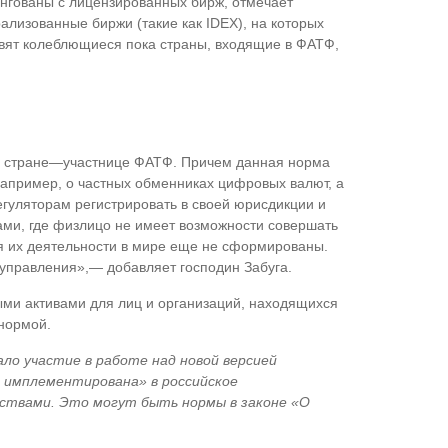
ингованы с лицензированных бирж, отмечает
ализованные биржи (такие как IDEX), на которых
вят колеблющиеся пока страны, входящие в ФАТФ,
 в стране—участнице ФАТФ. Причем данная норма
апример, о частных обменниках цифровых валют, а
гуляторам регистрировать в своей юрисдикции и
ами, где физлицо не имеет возможности совершать
я их деятельности в мире еще не сформированы.
 управления»,— добавляет господин Забуга.
ыми активами для лиц и организаций, находящихся
нормой.
ло участие в работе над новой версией
т имплементирована» в российское
ствами. Это могут быть нормы в законе «О