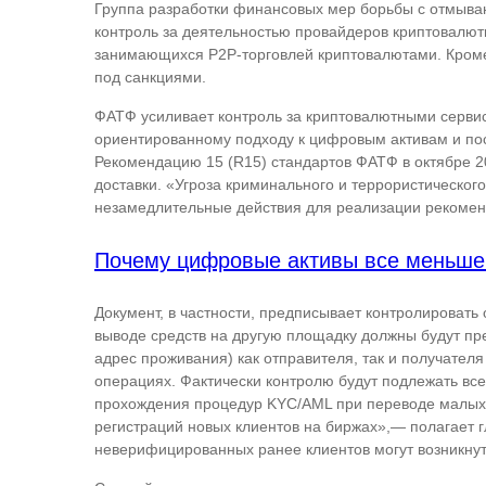
Группа разработки финансовых мер борьбы с отмыван
контроль за деятельностью провайдеров криптовалютн
занимающихся P2P-торговлей криптовалютами. Кроме 
под санкциями.
ФАТФ усиливает контроль за криптовалютными сервис
ориентированному подходу к цифровым активам и по
Рекомендацию 15 (R15) стандартов ФАТФ в октябре 2
доставки. «Угроза криминального и террористическог
незамедлительные действия для реализации рекоменд
Почему цифровые активы все меньше 
Документ, в частности, предписывает контролировать
выводе средств на другую площадку должны будут пр
адрес проживания) как отправителя, так и получателя
операциях. Фактически контролю будут подлежать вс
прохождения процедур KYC/AML при переводе малых су
регистраций новых клиентов на биржах»,— полагает г
неверифицированных ранее клиентов могут возникнут