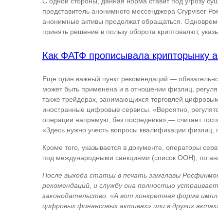
С одной стороны, данная норма ставит под угрозу су
представитель анонимного мессенджера Crypviser Ром
анонимные активы продолжат обращаться. Одновреме
принять решение в пользу оборота криптовалют, указы
Как ФАТФ прописывала крипторынку 
Еще один важный пункт рекомендаций — обязательно
может быть применена и в отношении физлиц, регуля
также трейдерах, занимающихся торговлей цифровым
иностранные цифровые сервисы. «Вероятно, регулято
операции напрямую, без посредника»,— считает госп
«Здесь нужно учесть вопросы квалификации физлиц, 
Кроме того, указывается в документе, операторы сер
под международными санкциями (список ООН), по ан
После выхода статьи в печать замглавы Росфинмон
рекомендаций, и службу она полностью устраивает
законодательство. «А вот конкретная форма имп
цифровых финансовых активах» или в других акта