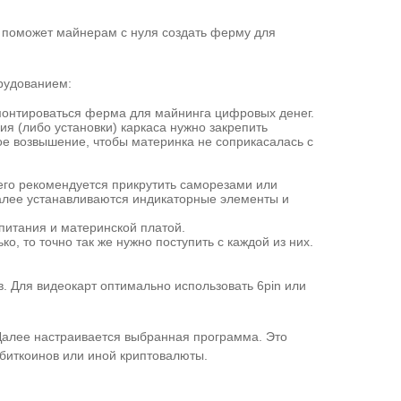
я поможет майнерам с нуля создать ферму для
рудованием:
 монтироваться ферма для майнинга цифровых денег.
я (либо установки) каркаса нужно закрепить
ое возвышение, чтобы материнка не соприкасалась с
его рекомендуется прикрутить саморезами или
Далее устанавливаются индикаторные элементы и
 питания и материнской платой.
, то точно так же нужно поступить с каждой из них.
 Для видеокарт оптимально использовать 6pin или
 Далее настраивается выбранная программа. Это
 биткоинов или иной криптовалюты.