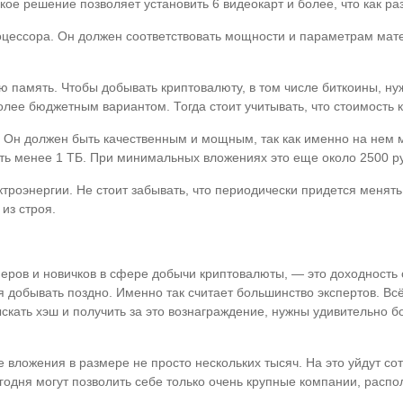
кое решение позволяет установить 6 видеокарт и более, что как раз
оцессора. Он должен соответствовать мощности и параметрам мате
 память. Чтобы добывать криптовалюту, в том числе биткоины, нужн
 более бюджетным вариантом. Тогда стоит учитывать, что стоимость 
. Он должен быть качественным и мощным, так как именно на нем 
ь менее 1 ТБ. При минимальных вложениях это еще около 2500 р
ктроэнергии. Не стоит забывать, что периодически придется менят
из строя.
еров и новичков в сфере добычи криптовалюты, — это доходность 
ня добывать поздно. Именно так считает большинство экспертов. Вс
скать хэш и получить за это вознаграждение, нужны удивительно 
вложения в размере не просто нескольких тысяч. На это уйдут сот
годня могут позволить себе только очень крупные компании, расп