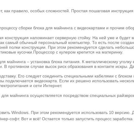
, как правило, особых сложностей. Простая пошаговая инструкци
процессу сборки блока для майнинга с видеокартами и прочим обо
кая конструкция напоминает серверную стойку. На ней уже и будет
ак самый обычный персональный компьютер. То есть после создани
жней полки конструкции. При этом рекомендуется сделать небольш
тиковые кусочки.Процессор с кулером крепится на материнку.
я майнинга – установка блока питания. К металлическому уголку 
. В противном случае высок риск образования в контакте искры. 
одставку. Его следует соединить специальными кабелями с блоком
 подключается видеокарта. Если их решено использовать несколько
лектропитания и сети Интернет.
 для майнинга осуществляется посредством специальных райзеров.
новить Windows. При этом рекомендуется использовать 10 версию.
нер-софт. Вот и всё! Остается только запустить процесс заработка