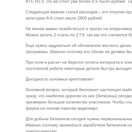
BTC R2.0. Он же стоит уже более 6.5 тысяч рублей. Та
Следующая важная статья расходов – это покупка пр
категории A-4 стоит около 2800 рублей.
Не менее важно позаботиться о тратах на оперативную
Можно купить 2 платы по 2 Гб, так как это считается
Еще нужно задуматься об обновлении жесткого диска
программы. Именно поэтому его объем не должен быт
При этом в расчет не берется оплата интернета и эле
постоянной работе некоторые детали быстро выходят 
Доходность основных криптовалют
Основной вопрос, который беспокоит настоящих майн
сразу, что наиболее дорогие из них (биткоины) сегод
чрезмерно большое количество участников. Чтобы оты
ферма на основе парочки видеокарт.
Для добычи биткоинов сегодня нужны первоначальные 
Именно поэтому заниматься заработком биткоинов се
электроэнергию.