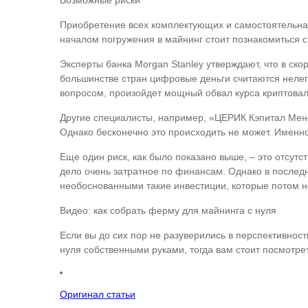
Возможные риски
Приобретение всех комплектующих и самостоятельная
началом погружения в майнинг стоит познакомиться 
Эксперты банка Morgan Stanley утверждают, что в ско
большинстве стран цифровые деньги считаются нелега
вопросом, произойдет мощный обвал курса криптовал
Другие специалисты, например, «ЦЕРИК Кэпитал Мене
Однако бесконечно это происходить не может. Именно
Еще один риск, как было показано выше, – это отсут
дело очень затратное по финансам. Однако в послед
необоснованными такие инвестиции, которые потом не
Видео: как собрать ферму для майнинга с нуля
Если вы до сих пор не разуверились в перспективнос
нуля собственными руками, тогда вам стоит посмотре
Оригинал статьи