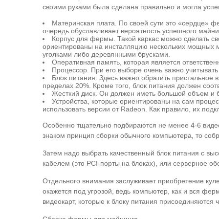
своими руками была сделана правильно и могла успе
Материнская плата. По своей сути это «сердце» ф
очередь обуславливает вероятность успешного майни
Корпус для фермы. Такой каркас можно сделать св
ориентированы на инсталляцию нескольких мощных м
уголками либо деревянными брусками.
Оперативная память, которая является ответствен
Процессор. При его выборе очень важно учитывать
Блок питания. Здесь важно обратить пристальное
пределах 20%. Кроме того, блок питания должен соот
Жесткий диск. Он должен иметь большой объем и 
Устройства, которые ориентированы на сам проце
использовать версии от Radeon. Как правило, их подк
Особенно тщательно подбираются не менее 4-6 видео
знаком принцип сборки обычного компьютера, то собр
Затем надо выбрать качественный блок питания с вы
кабелем (это PCI-порты на блоках), или серверное о
Отдельного внимания заслуживает приобретение куле
окажется под угрозой, ведь компьютер, как и вся фе
видеокарт, которые к блоку питания присоединяются 