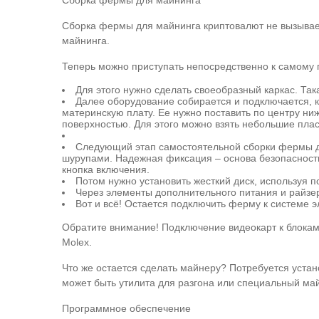
Сборка фермы для майнинга
Сборка фермы для майнинга криптовалют не вызывает
майнинга.
Теперь можно приступать непосредственно к самому 
Для этого нужно сделать своеобразный каркас. Та
Далее оборудование собирается и подключается, к
материнскую плату. Ее нужно поставить по центру ни
поверхностью. Для этого можно взять небольшие плас
Следующий этап самостоятельной сборки фермы дл
шурупами. Надежная фиксация – основа безопасности
кнопка включения.
Потом нужно установить жесткий диск, используя п
Через элементы дополнительного питания и райзеры
Вот и всё! Остается подключить ферму к системе э
Обратите внимание! Подключение видеокарт к блокам
Molex.
Что же остается сделать майнеру? Потребуется уста
может быть утилита для разгона или специальный май
Программное обеспечение