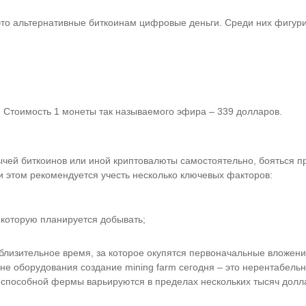
это альтернативные биткоинам цифровые деньги. Среди них фигур
 Стоимость 1 монеты так называемого эфира – 339 долларов.
чей биткоинов или иной криптовалюты самостоятельно, бояться пр
и этом рекомендуется учесть несколько ключевых факторов:
 которую планируется добывать;
иблизительное время, за которое окупятся первоначальные вложения
е оборудования создание mining farm сегодня – это нерентабельны
еспособной фермы варьируются в пределах нескольких тысяч долла