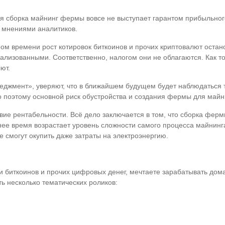
 сборка майнинг фермы вовсе не выступает гарантом прибыльного 
с мнениями аналитиков.
ром времени рост котировок биткоинов и прочих криптовалют остано
лизованными. Соответственно, налогом они не облагаются. Как то
ют.
джмент», уверяют, что в ближайшем будущем будет наблюдаться т
 поэтому основной риск обустройства и создания фермы для майнин
ствие рентабельности. Всё дело заключается в том, что сборка фе
нее время возрастает уровень сложности самого процесса майнинг
 смогут окупить даже затраты на электроэнергию.
ти биткоинов и прочих цифровых денег, мечтаете зарабатывать до
ть несколько тематических роликов: