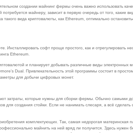
оятельном создании майнинг фермы очень важно использовать ка
й потребуется майнеру, зависит в первую очередь от того, какие 
ка такого вида криптовалюты, как Ethereum, оптимально остановит
оте. Инсталлировать софт проще простого, как и отрегулировать 
инга Ethereum.
иптовалютой и планирует добывать различные виды электронных м
ymore’s Dual. Привлекательность этой программы состоит в прост
раметры для добычи цифровых монет.
ют затраты, которые нужны для сборки фермы. Обычно самыми до
ков для создания стойки. Если не нанимать слесаря, а всё сделат
приобретения комплектующих. Так, самая недорогая материнская 
 профессионально майнить на ней вряд ли получится. Здесь нужен