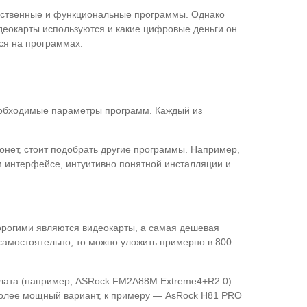
чественные и функциональные программы. Однако
видеокарты используются и какие цифровые деньги он
ься на программах:
необходимые параметры программ. Каждый из
онет, стоит подобрать другие программы. Например,
ом интерфейсе, интуитивно понятной инсталляции и
рогими являются видеокарты, а самая дешевая
ь самостоятельно, то можно уложить примерно в 800
плата (например, ASRock FM2A88M Extreme4+R2.0)
 более мощный вариант, к примеру — AsRock H81 PRO