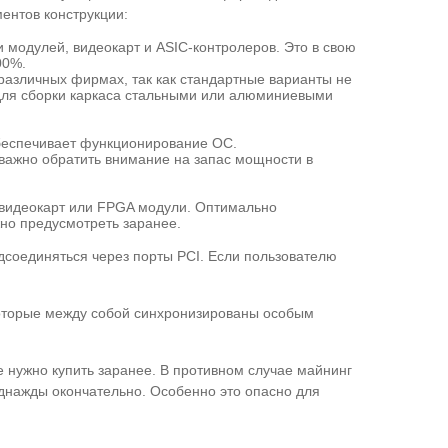
ентов конструкции:
 модулей, видеокарт и ASIC-контролеров. Это в свою
00%.
 различных фирмах, так как стандартные варианты не
для сборки каркаса стальными или алюминиевыми
обеспечивает функционирование ОС.
важно обратить внимание на запас мощности в
 видеокарт или FPGA модули. Оптимально
жно предусмотреть заранее.
дсоединяться через порты PCI. Если пользователю
которые между собой синхронизированы особым
 нужно купить заранее. В противном случае майнинг
 однажды окончательно. Особенно это опасно для