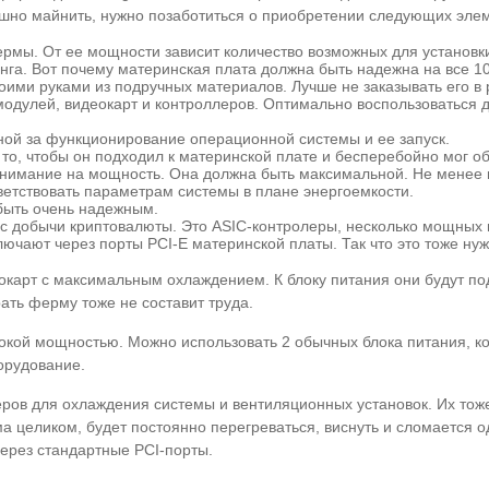
шно майнить, нужно позаботиться о приобретении следующих элем
ермы. От ее мощности зависит количество возможных для установки
нга. Вот почему материнская плата должна быть надежна на все 1
оими руками из подручных материалов. Лучше не заказывать его в
одулей, видеокарт и контроллеров. Оптимально воспользоваться 
ной за функционирование операционной системы и ее запуск.
 то, чтобы он подходил к материнской плате и бесперебойно мог 
 внимание на мощность. Она должна быть максимальной. Не менее 
ветствовать параметрам системы в плане энергоемкости.
быть очень надежным.
сс добычи криптовалюты. Это ASIC-контролеры, несколько мощных
лючают через порты PCI-E материнской платы. Так что это тоже ну
карт с максимальным охлаждением. К блоку питания они будут по
ать ферму тоже не составит труда.
сокой мощностью. Можно использовать 2 обычных блока питания, 
борудование.
ров для охлаждения системы и вентиляционных установок. Их тоже
рма целиком, будет постоянно перегреваться, виснуть и сломается
через стандартные PCI-порты.