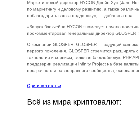
Маркетинговый директор HYCON Джейн Хун (Jane Hon
по маркетингу и деловому развитию, а также различн
поблагодарить вас за поддержку», — добавила она.
«Запуск блокчейна HYCON знаменует начало поистине
прокомментировал генеральный директор GLOSFER Ки
О компании GLOSFER: GLOSFER — ведущий южнокорейс
первого поколения, GLOSFER стремится расширять св
технологии и сервисы, включая блокчейновую PHP A
преддверии реализации Infinity Project на базе вал
прозрачного и равноправного сообщества, основанно
Оригинал статьи
Всё из мира криптовалют: