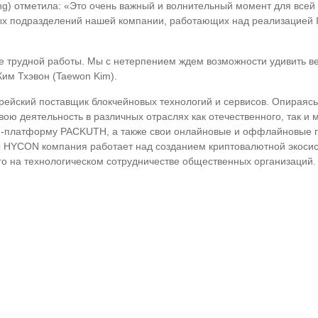
g) отметила: «Это очень важный и волнительный момент для всей
ых подразделений нашей компании, работающих над реализацией Infi
 трудной работы. Мы с нетерпением ждем возможности удивить ве
м Тхэвон (Taewon Kim).
кий поставщик блокчейновых технологий и сервисов. Опираясь н
ою деятельность в различных отраслях как отечественного, так и
PI-платформу PACKUTH, а также свои онлайновые и оффлайновые п
юты HYCON компания работает над созданием криптовалютной экоси
го на технологическом сотрудничестве общественных организаций.