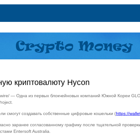
ную криптовалюту Hycon
swire/ — Одна из первых блокчейновых компаний Южной Кореи GL
roject.
тели смогут создавать собственные цифровые кошельки (
https://walle
ласно заранее согласованному графику после тщательной провер
ми Entersoft Australia.