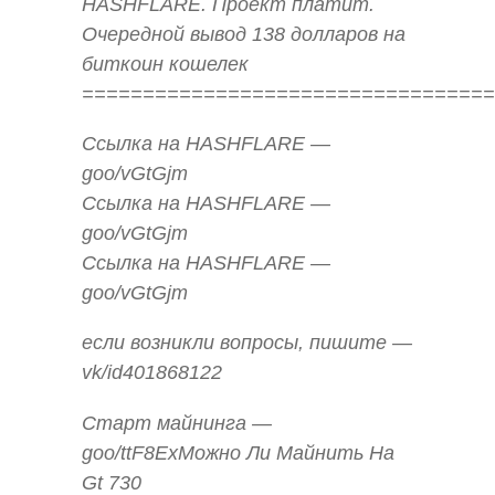
HASHFLARE. Проект платит.
Очередной вывод 138 долларов на
биткоин кошелек
==================================
Ссылка на HASHFLARE —
goo/vGtGjm
Ссылка на HASHFLARE —
goo/vGtGjm
Ссылка на HASHFLARE —
goo/vGtGjm
если возникли вопросы, пишите —
vk/id401868122
Старт майнинга —
goo/ttF8ExМожно Ли Майнить На
Gt 730