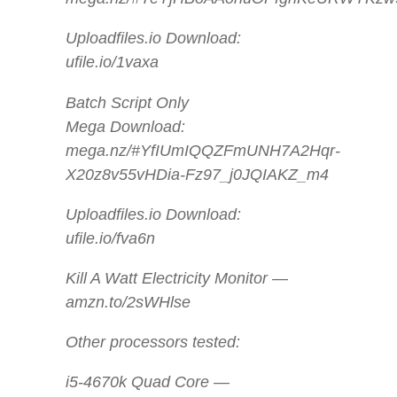
Uploadfiles.io Download:
ufile.io/1vaxa
Batch Script Only
Mega Download:
mega.nz/#YfIUmIQQZFmUNH7A2Hqr-
X20z8v55vHDia-Fz97_j0JQIAKZ_m4
Uploadfiles.io Download:
ufile.io/fva6n
Kill A Watt Electricity Monitor —
amzn.to/2sWHlse
Other processors tested:
i5-4670k Quad Core —