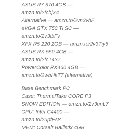
ASUS R7 370 4GB —
amzn.to/2fcbjX4
Alternative — amzn.to/2vn3vbF
eVGA GTX 750 Ti SC —
amzn.to/2v3IbFv
XFX R5 220 2GB — amzn.to/2v3Tiy5
ASUS RX 550 4GB —
amzn.to/2fcT43Z
PowerColor RX460 4GB —
amzn.to/2wbHkT7 (alternative)
Base Benchmark PC
Case: ThermalTake CORE P3
SNOW EDITION — amzn.to/2v3unL7
CPU: Intel G4400 —
amzn.to/2upfEs8
MEM: Corsair Ballistix 4GB —