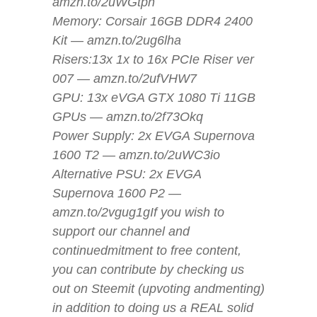
amzn.to/2uWGtpn
Memory: Corsair 16GB DDR4 2400
Kit — amzn.to/2ug6lha
Risers:13x 1x to 16x PCIe Riser ver
007 — amzn.to/2ufVHW7
GPU: 13x eVGA GTX 1080 Ti 11GB
GPUs — amzn.to/2f73Okq
Power Supply: 2x EVGA Supernova
1600 T2 — amzn.to/2uWC3io
Alternative PSU: 2x EVGA
Supernova 1600 P2 —
amzn.to/2vgug1gIf you wish to
support our channel and
continuedmitment to free content,
you can contribute by checking us
out on Steemit (upvoting andmenting)
in addition to doing us a REAL solid