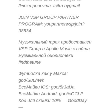
Электропочта: tsifra.bygmail
JOIN VSP GROUP PARTNER
PROGRAM: youpartnerwsp/join?
98534
Музыкальный трек предоставлен
VSP Group и Apollo Music с сайта
музыкальной библиотеки
findthetune
Футболка как у Макса:
goo/SuLhWh
ВсеМайки iOS: goo/5r3aUa
ВсеМайки Android: goo/jcGCLP
Код для скидки 10% — GoodDay
—