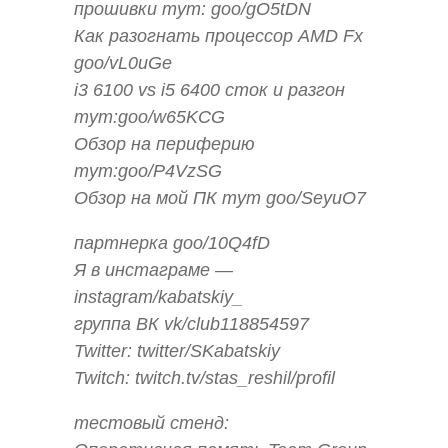
прошивки тут: goo/gO5tDN
Как разогнать процессор AMD Fx
goo/vL0uGe
i3 6100 vs i5 6400 сток и разгон
тут:goo/w65KCG
Обзор на периферию
тут:goo/P4VzSG
Обзор на мой ПК тут goo/SeyuO7
партнерка goo/10Q4fD
Я в инстаграме —
instagram/kabatskiy_
группа ВК vk/club118854597
Twitter: twitter/SKabatskiy
Twitch: twitch.tv/stas_reshil/profil
тестовый стенд: