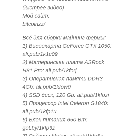
быстрее видео)
Мой сайт:
bitcoinzz/
Всё для сборки майнинг фермы:
1) Видеокарта GeForce GTX 1050:
ali.pub/1k1c09
2) Материнская плата ASRock
H81 Pro: ali.pub/1kforj
3) Оперативная память DDR3
4Gb: ali.pub/1kfow0
4) SSD диск, 120 Gb: ali.pub/1kfozi
5) Процессор Intel Celeron G1840:
ali.pub/1kfp1u
6) Блок питания 650 Вт:
got.by/1kfp3z
7) Райзера Molex: ali.pub/1kfp5x