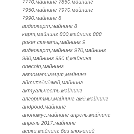
7770,майнинг 7850,майнинг
7950,майнинг 7970,майнинг
7990,майнинг 8
видеокарт,майнинг 8
карт,майнинг 800,майнинг 888
poker скачать,майнинг 9
видеокарт,майнинг 970,майнинг
980,майнинг 980 ti,майнинг
onecoin,майнинг
автоматизация,майнинг
айтипедиджей,майнинг
актуальность,майнинг
алгоритмы,майнинг амд,майнинг
андроид,майнинг
анонимус,майнинг апрель,майнинг
апрель 2017,майнинг
асики,майнинг без вложений