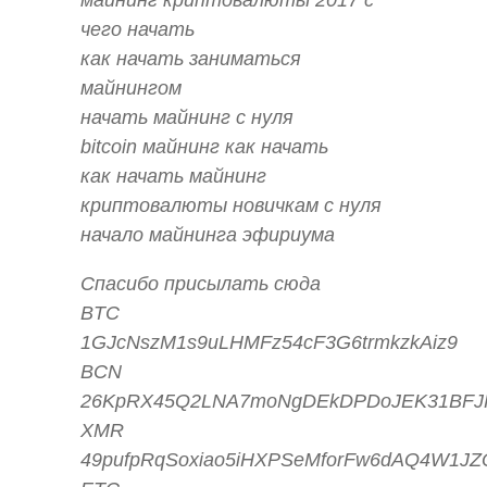
чего начать
как начать заниматься
майнингом
начать майнинг с нуля
bitcoin майнинг как начать
как начать майнинг
криптовалюты новичкам с нуля
начало майнинга эфириума
Спасибо присылать сюда
BTC
1GJcNszM1s9uLHMFz54cF3G6trmkzkAiz9
BCN
26KpRX45Q2LNA7moNgDEkDPDoJEK31BFJF
XMR
49pufpRqSoxiao5iHXPSeMforFw6dAQ4W1JZ