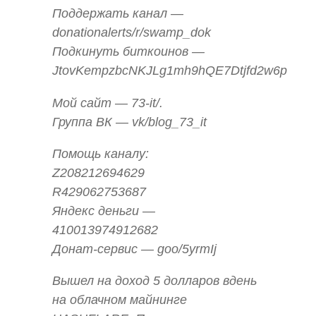
Поддержать канал —
donationalerts/r/swamp_dok
Подкинуть биткоинов —
JtovKempzbcNKJLg1mh9hQE7Dtjfd2w6p
Мой сайт — 73-it/.
Группа ВК — vk/blog_73_it
Помощь каналу:
Z208212694629
R429062753687
Яндекс деньги —
410013974912682
Донат-сервис — goo/5yrmIj
Вышел на доход 5 долларов вдень
на облачном майнинге