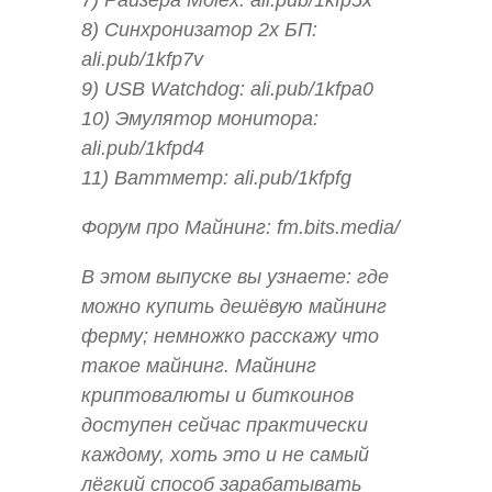
8) Синхронизатор 2х БП:
ali.pub/1kfp7v
9) USB Watchdog: ali.pub/1kfpa0
10) Эмулятор монитора:
ali.pub/1kfpd4
11) Ваттметр: ali.pub/1kfpfg
Форум про Майнинг: fm.bits.media/
В этом выпуске вы узнаете: где
можно купить дешёвую майнинг
ферму; немножко расскажу что
такое майнинг. Майнинг
криптовалюты и биткоинов
доступен сейчас практически
каждому, хоть это и не самый
лёгкий способ зарабатывать