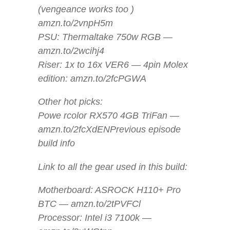
(vengeance works too )
amzn.to/2vnpH5m
PSU: Thermaltake 750w RGB —
amzn.to/2wcihj4
Riser: 1x to 16x VER6 — 4pin Molex
edition: amzn.to/2fcPGWA
Other hot picks:
Powe rcolor RX570 4GB TriFan —
amzn.to/2fcXdENPrevious episode
build info
Link to all the gear used in this build:
Motherboard: ASROCK H110+ Pro
BTC — amzn.to/2tPVFCl
Processor: Intel i3 7100k —