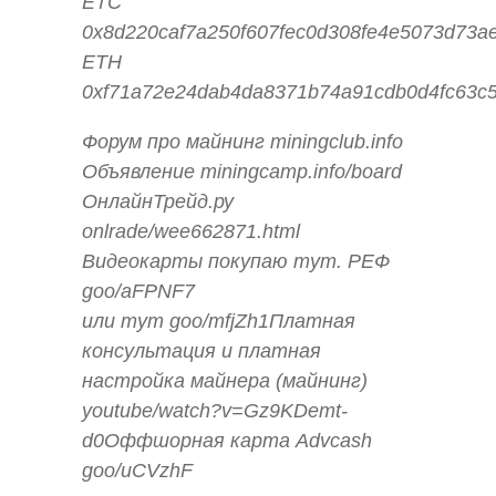
ETC
0x8d220caf7a250f607fec0d308fe4e5073d73ae
ETH
0xf71a72e24dab4da8371b74a91cdb0d4fc63c5
Форум про майнинг miningclub.info
Объявление miningcamp.info/board
ОнлайнТрейд.ру
onlrade/wee662871.html
Видеокарты покупаю тут. РЕФ
goo/aFPNF7
или тут goo/mfjZh1Платная
консультация и платная
настройка майнера (майнинг)
youtube/watch?v=Gz9KDemt-
d0Оффшорная карта Advcash
goo/uCVzhF