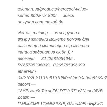
telemart.ua/products/aerocool-value-
series-800w-vx-800/ — здесь
покупал вот такой бп
vk/real_maining — моя группа в
вкПри желании можете помочь для
развития и мотивации в развитии
канала задонатив сюда )) :
вебмани — Z142581054645 ,
R265785396099 , R265785396099
ethereum —
0xf2102b23101e5191d8f0e8fae90a9db8369b
bitcoin —
18YEUwn9sTsxucZ6LDTUx97Lv2NcneJ4VB
Zcash —
t1Mbk43ML1GjjNk8PKrBp3NhpJ9FndHj8wG