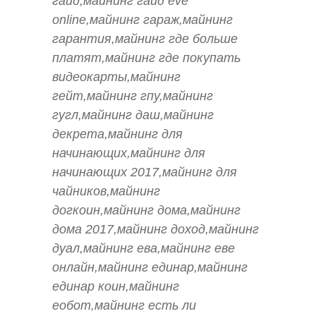
гайд,майнинг гайд eve
online,майнинг гараж,майнинг
гарантия,майнинг где больше
платят,майнинг где покупать
видеокарты,майнинг
гейт,майнинг гпу,майнинг
гугл,майнинг даш,майнинг
декрета,майнинг для
начинающих,майнинг для
начинающих 2017,майнинг для
чайников,майнинг
догкоин,майнинг дома,майнинг
дома 2017,майнинг доход,майнинг
дуал,майнинг ева,майнинг еве
онлайн,майнинг единар,майнинг
единар коин,майнинг
еобот,майнинг есть ли