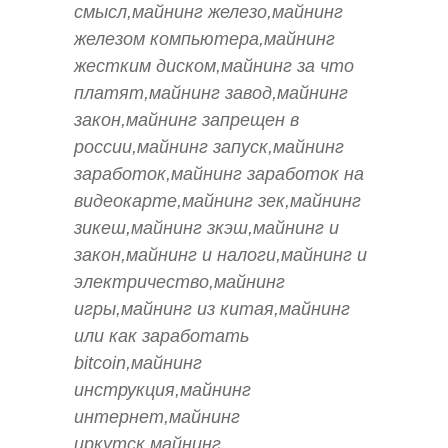
смысл,майнинг железо,майнинг
железом компьютера,майнинг
жестким диском,майнинг за что
платят,майнинг завод,майнинг
закон,майнинг запрещен в
россии,майнинг запуск,майнинг
заработок,майнинг заработок на
видеокарте,майнинг зек,майнинг
зикеш,майнинг зкэш,майнинг и
закон,майнинг и налоги,майнинг и
электричество,майнинг
игры,майнинг из китая,майнинг
или как заработать
bitcoin,майнинг
инструкция,майнинг
интернет,майнинг
иркутск,майнинг