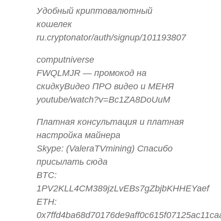
Удобный криптовалютный
кошелек
ru.cryptonator/auth/signup/101193807
computniverse
FWQLMJR — промокод на
скидкуВидео ПРО видео и МЕНЯ
youtube/watch?v=Bc1ZA8DoUuM
Платная консультация и платная
настройка майнера
Skype: (ValeraTVmining) Спасибо
присылать сюда
BTC:
1PV2KLL4CM389jzLvEBs7gZbjbKHHEYaef
ETH:
0x7ffd4ba68d70176de9aff0c615f07125ac11ca