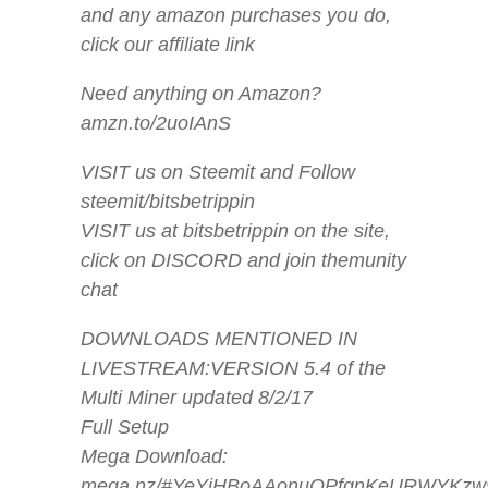
and any amazon purchases you do,
click our affiliate link
Need anything on Amazon?
amzn.to/2uoIAnS
VISIT us on Steemit and Follow
steemit/bitsbetrippin
VISIT us at bitsbetrippin on the site,
click on DISCORD and join themunity
chat
DOWNLOADS MENTIONED IN
LIVESTREAM:VERSION 5.4 of the
Multi Miner updated 8/2/17
Full Setup
Mega Download:
mega.nz/#YeYjHBoAAonuOPfgnKeURWYKzw9