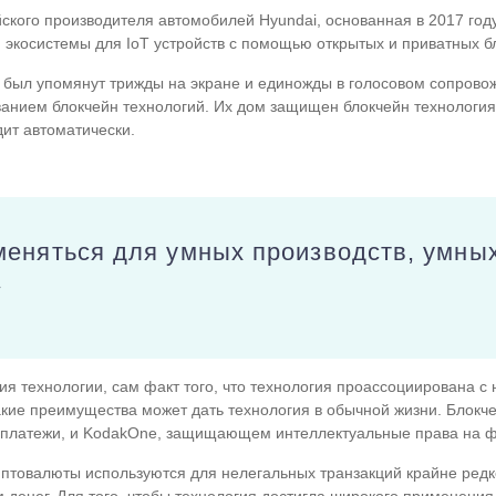
ского производителя автомобилей Hyundai, основанная в 2017 год
 экосистемы для IoT устройств с помощью открытых и приватных б
 был упомянут трижды на экране и единожды в голосовом сопрово
ванием блокчейн технологий. Их дом защищен блокчейн технология
ит автоматически.
меняться для умных производств, умных
»
 технологии, сам факт того, что технология проассоциирована с
какие преимущества может дать технология в обычной жизни. Блокч
платежи, и KodakOne, защищающем интеллектуальные права на 
риптовалюты используются для нелегальных транзакций крайне ред