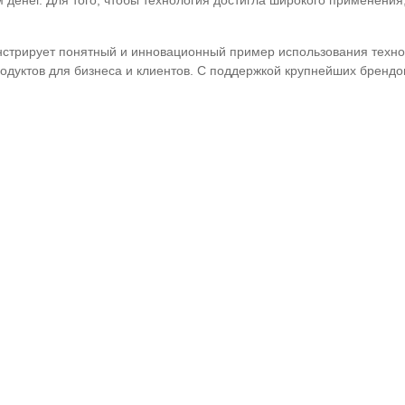
 денег. Для того, чтобы технология достигла широкого применени
стрирует понятный и инновационный пример использования технол
дуктов для бизнеса и клиентов. С поддержкой крупнейших брендов