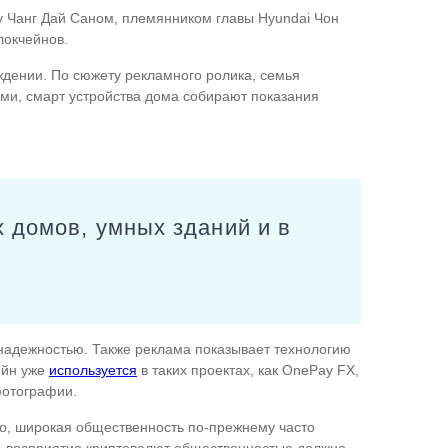
у Чанг Дай Саном, племянником главы Hyundai Чон
локчейнов.
ждении. По сюжету рекламного ролика, семья
ми, смарт устройства дома собирают показания
 домов, умных зданий и в
 надежностью. Также реклама показывает технологию
ейн уже
используется
в таких проектах, как OnePay FX,
фотографии.
ко, широкая общественность по-прежнему часто