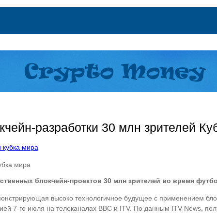
кчейн-разработки 30 млн зрителей Ку
убка мира
бственных блокчейн-проектов 30 млн зрителей во время футб
емонстрирующая высоко технологичное будущее с применением блок
ей 7-го июля на телеканалах BBC и ITV. По данным ITV News, по