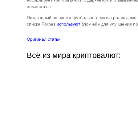
ассоциирует криптовалюты с даркнетом и отмыванием
поменяться.
Показанный во время футбольного матча ролик демон
списка Forbes
используют
блокчейн для улучшения про
Оригинал статьи
Всё из мира криптовалют: