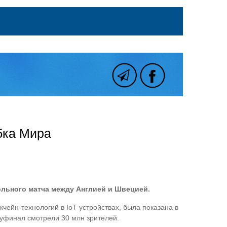
бка Мира
ольного матча между Англией и Швецией.
чейн-технологий в IoT устройствах, была показана в
луфинал смотрели 30 млн зрителей.