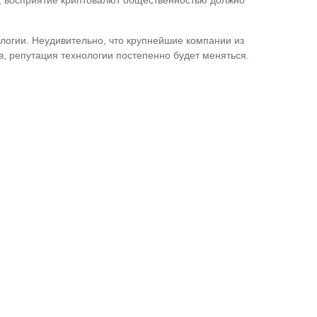
я, восприятие криптовалют общественностью должно
огии. Неудивительно, что крупнейшие компании из
, репутация технологии постепенно будет меняться.