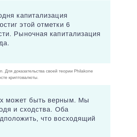
годня капитализация
остиг этой отметки 6
ости. Рыночная капитализация
да.
n. Для доказательства своей теории Philakone
осте криптовалюты.
ых может быть верным. Мы
одя и сходства. Оба
едположить, что восходящий