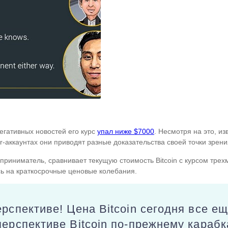
егативных новостей его курс
упал ниже $7000
. Несмотря на это, и
r-аккаунтах они приводят разные доказательства своей точки зрени
риниматель, сравнивает текущую стоимость Bitcoin с курсом трехм
сь на краткосрочные ценовые колебания.
ерспективе! Цена Bitcoin сегодня все е
перспективе Bitcoin по-прежнему карабк