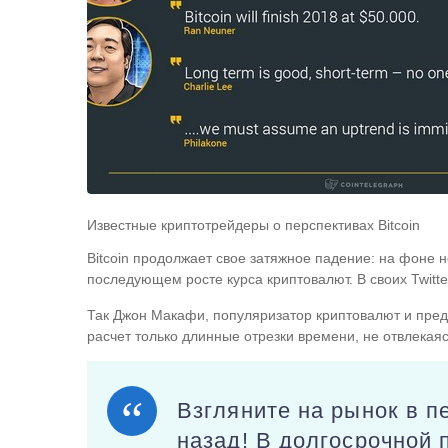
Известные криптотрейдеры о перспективах Bitcoin
Bitcoin продолжает свое затяжное падение: на фоне н
последующем росте курса криптовалют. В своих Twitte
Так Джон Макафи, популяризатор криптовалют и предп
расчет только длинные отрезки времени, не отвлекая
Взгляните на рынок в п
назад! В долгосрочной 