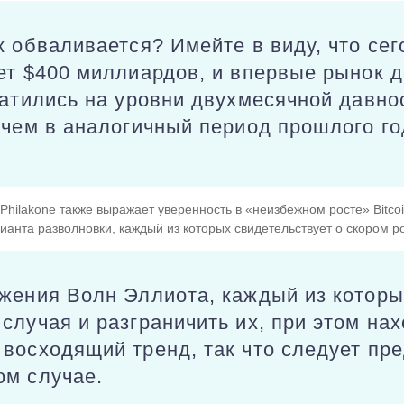
к обваливается? Имейте в виду, что се
ет $400 миллиардов, и впервые рынок д
катились на уровни двухмесячной давн
 чем в аналогичный период прошлого го
hilakone также выражает уверенность в «неизбежном росте» Bitcoi
ианта разволновки, каждый из которых свидетельствует о скором р
ожения Волн Эллиота, каждый из котор
случая и разграничить их, при этом нах
восходящий тренд, так что следует пр
ом случае.