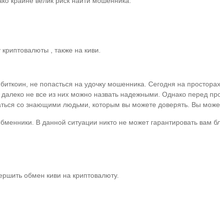
ако крайне велик риск найти мошенника.
криптовалюты , также на киви.
 биткоин, не попасться на удочку мошенника. Сегодня на простор
о далеко не все из них можно назвать надежными. Однако перед п
аться со знающими людьми, которым вы можете доверять. Вы может
обменники. В данной ситуации никто не может гарантировать вам бл
ершить обмен киви на криптовалюту.