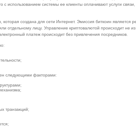
сто с использованием системы ее клиенты оплачивают услуги связи
, которая создана для сети Интернет. Эмиссия биткоин является 
 или отдельному лицу. Управление криптовалютой происходит не и
электронный платеж происходит без привлечения посредников.
но:
тельности;
влен следующими факторами:
руктурами;
механизма;
ых транзакций;
тся;