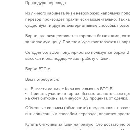
Процедура перевода
Из личного кабинета Киви невозможно напрямую попо
перевод произойдет практически моментально. Так ка
существуют и другие альтернативные способы, позво
Биржи, где осуществляется торговля биткоинами, сат
за желаемую цену. При этом курс криптовалюты напря
Сегодня большой популярностью пользуется биржа BT
высокая и она поддерживает работу с Киви.
Биржа ВТС-е
Вам потребуется:
Вывести деньги с Киви кошелька на BTC-E.
Принять участие в торгах. Вы выставляете свою цен
на счет биткоины за минусом 0,2 процента от сделки.
Обменные сервисы (обменники) предоставляют возмож
вышеописанным способом перевода, является просто
Купить биткоины за Киви напрямую. Это достаточно р