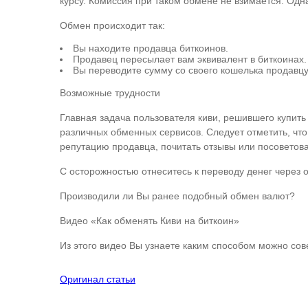
курсу. Комиссия при таком обмене не взимается. Одн
Обмен происходит так:
Вы находите продавца биткоинов.
Продавец пересылает вам эквивалент в биткоинах.
Вы переводите сумму со своего кошелька продавцу 
Возможные трудности
Главная задача пользователя киви, решившего купить
различных обменных сервисов. Следует отметить, чт
репутацию продавца, почитать отзывы или посоветов
С осторожностью отнеситесь к переводу денег через 
Производили ли Вы ранее подобный обмен валют?
Видео «Как обменять Киви на биткоин»
Из этого видео Вы узнаете каким способом можно сов
Оригинал статьи