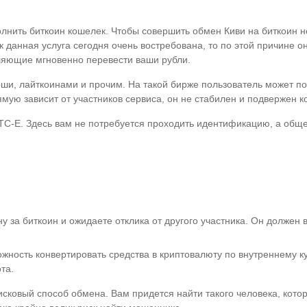
лнить биткоин кошелек. Чтобы совершить обмен Киви на биткоин 
к данная услуга сегодня очень востребована, то по этой причине 
ляющие мгновенно перевести ваши рубли.
оши, лайткоинами и прочим. На такой бирже пользователь может поп
мую зависит от участников сервиса, он не стабилен и подвержен 
C-E. Здесь вам не потребуется проходить идентификацию, а обще
у за биткоин и ожидаете отклика от другого участника. Он должен 
ность конвертировать средства в криптовалюту по внутреннему ку
та.
исковый способ обмена. Вам придется найти такого человека, кот