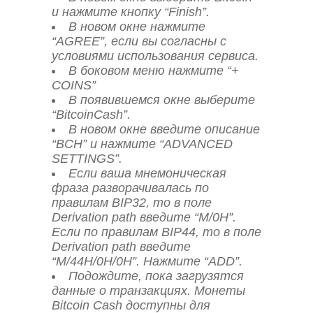
и нажмите кнопку “Finish”.
В новом окне нажмите
“AGREE”, если вы согласны с
условиями использования сервиса.
В боковом меню нажмите “+
COINS”
В появившемся окне выберите
“BitcoinCash”.
В новом окне введите описание
“BCH” и нажмите “ADVANCED
SETTINGS”.
Если ваша мнемоническая
фраза разворачивалась по
правилам BIP32, то в поле
Derivation path введите “M/0H”.
Если по правилам BIP44, то в поле
Derivation path введите
“M/44H/0H/0H”. Нажмите “ADD”.
Подождите, пока загрузятся
данные о транзакциях. Монеты
Bitcoin Cash доступны для