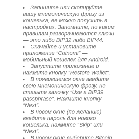
Запишите или скопируйте
вашу мнемоническую фразу из
кошелька, ее можно получить в
настройках. Запомните, по каким
правилам разворачиваются ключи
— это либо BIP32 либо BIP44.
Скачайте и установите
приложение “Coinomi” —
мобильный кошелек для Android.
Запустите приложение и
нажмите кнопку “Restore Wallet”.
В появившемся окне введите
свою мнемоническую фразу, не
ставьте галочку “Use a BIP39
passphrase”. Нажмите кнопку
“Next”.
В новом окне (по желанию)
введите пароль для нового
кошелька, нажмите “Skip” или
“Next”.
В новом окне выберите Bitcoin