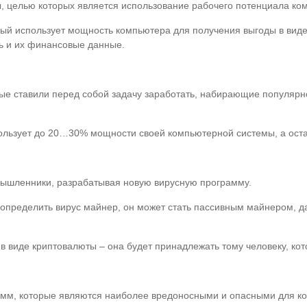
, целью которых является использование рабочего потенциала ком
рый использует мощность компьютера для получения выгоды в виде
ь и их финансовые данные.
е ставили перед собой задачу заработать, набирающие популярнос
ользует до 20…30% мощности своей компьютерной системы, а ост
мышленники, разрабатывая новую вирусную программу.
к определить вирус майнер, он может стать пассивным майнером, д
в виде криптовалюты – она будет принадлежать тому человеку, кото
рамм, которые являются наиболее вредоносными и опасными для к