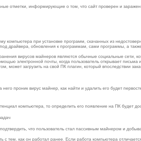
ьные отметки, информирующие о том, что сайт проверен и зараже
у компьютера при установке программ, скачанных из недостоверн
 под драйвера, обновления к программам, сами программы, а такж
анения вирусов майнеров являются обычные социальные сети, к
омощью электронной почты, когда пользователь открывает письма 
ом, может загрузить на свой ПК плагин, который впоследствии закач
а него проник вирус майнер, как найти и удалить его будет перво
отенциал компьютера, то определить его появление на ПК будет до
задач
 подтвердить, что пользователь стал пассивным майнером и добыв
ть с тем, как он работал ранее. Если работа компьютера отличае