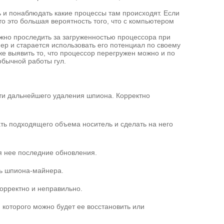
 и понаблюдать какие процессы там происходят. Если
о это большая вероятность того, что с компьютером
ожно проследить за загруженностью процессора при
ер и старается использовать его потенциал по своему
е выявить то, что процессор перегружен можно и по
обычной работы гул.
сти дальнейшего удаления шпиона. Корректно
ть подходящего объема носитель и сделать на него
ля нее последние обновления.
ть шпиона-майнера.
корректно и неправильно.
 которого можно будет ее восстановить или