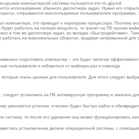
ресурсами компьютерной системы пользуется кто-то другой.
ется использование обычного диспетчера задач. Нужно его открыть
роцессы, открываются неиспользуемые пользователем программы, т
иал компьютера, это приводит к перегрузке процессора. Поэтому м
будет работать на полную мощность, то значит на ПК проник майн
но в том же диспетчере задач, во вкладке «Быстродействие». Такж
т работать на максимальных оборотах, выдавая непривычный для 
правильно подготовить компьютер – это будет залогом эффективно
ные пользователя и избавиться от майнера раз и навсегда.
которые очень ценные для пользователя. Для этого следует выбра
, следует установить на ПК антивирусную программу и закачать д
йнер увенчается успехом, и можно будет быстро найти и обезвреди
ую систему, то после его удаления она может функционировать не
 завестись установочным диском операционной системы, с помощью