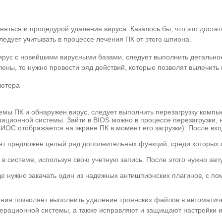
няться и процедурой удаления вируса. Казалось бы, что это достато
едует учитывать в процессе лечения ПК от этого шпиона.
вирус с новейшими вирусными базами, следует выполнить детально
ены, то нужно провести ряд действий, которые позволят вылечить
ьютера
емы ПК и обнаружен вирус, следует выполнить перезагрузку компью
ационной системы. Зайти в BIOS можно в процессе перезагрузки, 
БИОС отображается на экране ПК в момент его загрузки). После вх
ет предложен целый ряд дополнительных функций, среди которых с
 в системе, используя свою учетную запись. После этого нужно за
е нужно закачать один из надежных антишпионских плагинов, с по
ия позволяет выполнить удаление троянских файлов в автоматич
ерационной системы, а также исправляют и защищают настройки и