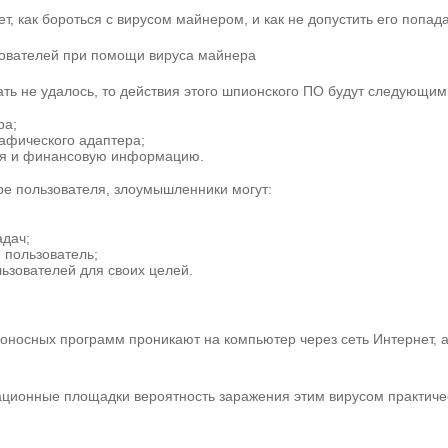
ет, как бороться с вирусом майнером, и как не допустить его попа
зователей при помощи вируса майнера
ть не удалось, то действия этого шпионского ПО будут следующим
ра;
афического адаптера;
чая и финансовую информацию.
ере пользователя, злоумышленники могут:
адач;
 пользователь;
зователей для своих целей.
едоносных программ проникают на компьютер через сеть Интернет,
ионные площадки вероятность заражения этим вирусом практичес