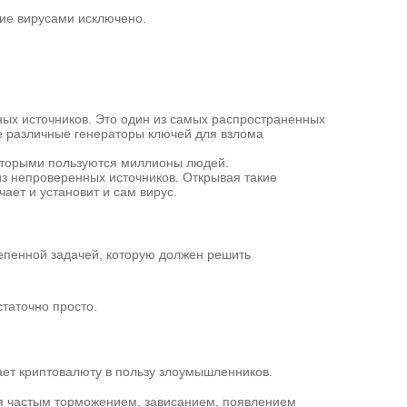
ние вирусами исключено.
ых источников. Это один из самых распространенных
е различные генераторы ключей для взлома
оторыми пользуются миллионы людей.
из непроверенных источников. Открывая такие
ает и установит и сам вирус.
степенной задачей, которую должен решить
статочно просто.
ает криптовалюту в пользу злоумышленников.
тся частым торможением, зависанием, появлением