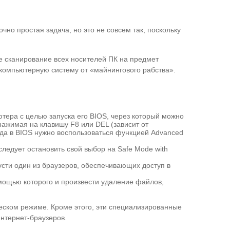
чно простая задача, но это не совсем так, поскольку
е сканирование всех носителей ПК на предмет
 компьютерную систему от «майнингового рабства».
тера с целью запуска его BIOS, через который можно
нажимая на клавишу F8 или DEL (зависит от
ода в BIOS нужно воспользоваться функцией Advanced
ледует остановить свой выбор на Safe Mode with
пусти один из браузеров, обеспечивающих доступ в
мощью которого и произвести удаление файлов,
еском режиме. Кроме этого, эти специализированные
нтернет-браузеров.