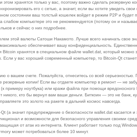
ри этом хранятся только у вас, поэтому важно сделать резервную к
инхронизировать его с сетью, а значит, если вы хотите увидеть сво
ном состоянии ваш толстый кошелек войдет в режим P2P и будет п
о на слабом компьютере это не рекоммендуется (потому он и назы
льков и сейчас о них подробнее.
елем этой валюты Сатоши Накамото. Лучше всего начинать свое зна
 максимально обеспечивает вашу конфиденциальность. Единственны
и Bitcoin хранятся в специальном файле wallet.dat, который можн
к. Если у вас хороший современный компьютер, то Bitcoin-Qt стан
ию о вашем счете. Пожалуйста, отнеситесь со всей серьезностью.
те резервные копии! Если вы отдаете компьютер в ремонт — не забу
я (к примеру ноутбука) или кражи файла при помощи вредоносного
т никого, кто бы вернул вам ваши деньги. Биткоин — это не банк, к
тправляете это золото на ракете в дальний космос навсегда.
Qt (а значит предупреждение о безопасности wallet.dat касается и
нкционал и возможности для безопасного управления своими средс
защищая от атак из интернета. Клиент работает только под Windows
rmory может потребоваться более 10 минут.