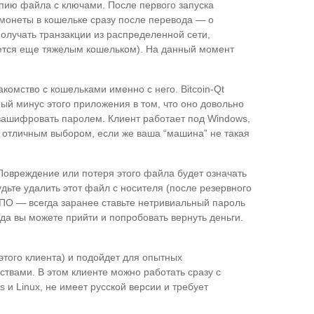
опию файла с ключами. После первого запуска
и монеты в кошельке сразу после перевода — о
олучать транзакции из распределенной сети,
вается еще тяжелым кошельком). На данный момент
комство с кошельками именно с него. Bitcoin-Qt
й минус этого приложения в том, что оно довольно
о зашифровать паролем. Клиент работает под Windows,
ет отличным выбором, если же ваша “машина” не такая
 Повреждение или потеря этого файла будет означать
дьте удалить этот файл с носителя (после резервного
 ПО — всегда заранее ставьте нетривиальный пароль
уда вы можете прийти и попробовать вернуть деньги.
 этого клиента) и подойдет для опытных
твами. В этом клиенте можно работать сразу с
 и Linux, не имеет русской версии и требует