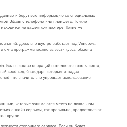
в данных и берут всю информацию со специальных
емой Bitcoin с телефона или планшета. Тонкие
 находится на вашем компьютере. Какие же
их знаний, довольно шустро работает под Windows,
части окна программы можно вывести курсы обмена
in. Большинство операций выполняется вне клиента,
ьный seed-код, благодаря которым отпадает
droid, что значительно упрощает использование
данными, которые занимаются место на локальном
ретьих онлайн сервисы, как правильно, предоставляют
ое другое.
надежности стороннего сервиса. Если он будет