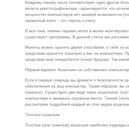
Каждому такому числу соответствует одно другое бо
валюта криптографическая, гарантируется, что колич
мощностях компьютеров нет никакой возможности (пон
приватный ключ – это пароль к счету.
И все-таки, такими парами чисел в жизни жонглиров
существуют программы. В данной статье мы расскажем
Монеты можно хранить двумя способами: у себя на к
средствам хранятся локально у вас на компьютере. П
средствам вам понадобится только браузер. Так какой
Первый вариант. Кошельки на собственных компьютер
Если в первую очередь вы думаете о безопасности пр
обеспечения на ваш компьютер. Таким образом, вы см
локально. Существует два вида таких кошельков: толс
компьютере и занимать огромное место. Тонкий (легк
рассмотрим подробней каждый из этих видов кошельк
Толстые кошельки
Толстые (или тяжелые) кошельки наиболее надежды и