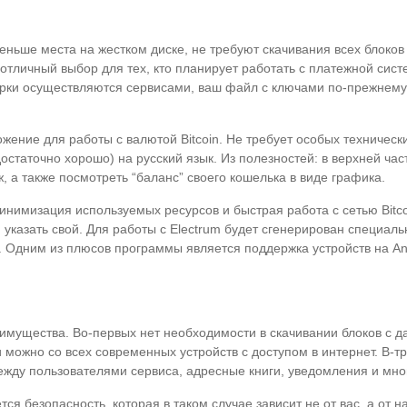
еньше места на жестком диске, не требуют скачивания всех блоко
 отличный выбор для тех, кто планирует работать с платежной сист
ерки осуществляются сервисами, ваш файл с ключами по-прежнему
жение для работы с валютой Bitcoin. Не требует особых техническ
едостаточно хорошо) на русский язык. Из полезностей: в верхней 
ж, а также посмотреть “баланс” своего кошелька в виде графика.
нимизация используемых ресурсов и быстрая работа с сетью Bitco
 указать свой. Для работы с Electrum будет сгенерирован специал
. Одним из плюсов программы является поддержка устройств на An
еимущества. Во-первых нет необходимости в скачивании блоков с 
можно со всех современных устройств с доступом в интернет. В-т
ду пользователями сервиса, адресные книги, уведомления и мног
ся безопасность, которая в таком случае зависит не от вас, а от 