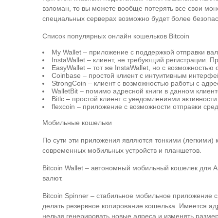
взломан, то вы можете вообще потерять все свои мон
специальных серверах возможно будет более безопас
Список популярных онлайн кошельков Bitcoin
My Wallet – приложение с поддержкой отправки вал
InstaWallet – клиент, не требующий регистрации.
EasyWallet – тот же InstaWallet, но с возможностью
Coinbase – простой клиент с интуитивным интерфе
StrongCoin – клиент с возможностью работы с адр
WalletBit – помимо адресной книги в данном клиен
Bitlc – простой клиент с уведомлениями активности 
flexcoin – приложение с возможности отправки средс
Мобильные кошельки
По сути эти приложения являются тонкими (легкими) 
современных мобильных устройств и планшетов.
Bitcoin Wallet – автономный мобильный кошелек для A
валют.
Bitcoin Spinner – стабильное мобильное приложение с
делать резервное копирование кошелька. Имеется адр
нельзя генерировать новые адреса и изменять разме