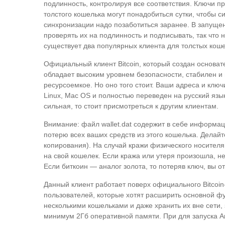
подлинность, контролируя все соответствия. Ключи п
толстого кошелька могут понадобиться сутки, чтобы с
синхронизации надо позаботиться заранее. В запущен
проверять их на подлинность и подписывать, так чт
существует два популярных клиента для толстых коше
Официальный клиент Bitcoin, который создан основат
обладает высоким уровнем безопасности, стабилен и
ресурсоемкое. Но оно того стоит. Ваши адреса и ключ
Linux, Mac OS и полностью переведен на русский язы
сильная, то стоит присмотреться к другим клиентам.
Внимание: файл wallet.dat содержит в себе информац
потерю всех ваших средств из этого кошелька. Делай
копирования). На случай кражи физического носител
на свой кошелек. Если кража или утеря произошла, не
Если биткоин — аналог золота, то потеряв ключ, вы о
Данный клиент работает поверх официального Bitcoin-
пользователей, которые хотят расширить основной фу
несколькими кошельками и даже хранить их вне сети, 
минимум 2Гб оперативной памяти. При для запуска A