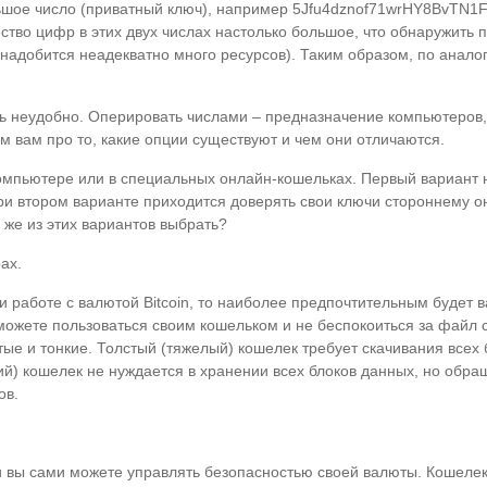
льшое число (приватный ключ), например 5Jfu4dznof71wrHY8BvTN
ество цифр в этих двух числах настолько большое, что обнаружит
адобится неадекватно много ресурсов). Таким образом, по аналоги
ать неудобно. Оперировать числами – предназначение компьютеров
 вам про то, какие опции существуют и чем они отличаются.
омпьютере или в специальных онлайн-кошельках. Первый вариант н
ри втором варианте приходится доверять свои ключи стороннему он
 же из этих вариантов выбрать?
ах.
и работе с валютой Bitcoin, то наиболее предпочтительным будет 
ожете пользоваться своим кошельком и не беспокоиться за файл с
тые и тонкие. Толстый (тяжелый) кошелек требует скачивания всех 
ий) кошелек не нуждается в хранении всех блоков данных, но обра
ов.
 вы сами можете управлять безопасностью своей валюты. Кошелек 