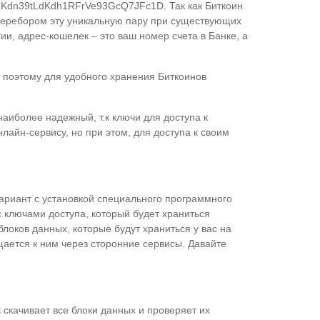
1FKdn39tLdKdh1RFrVe93GcQ7JFc1D. Так как Биткоин
ь перебором эту уникальную пару при существующих
и, адрес-кошелек – это ваш номер счета в Банке, а
, поэтому для удобного хранения Биткоинов
аиболее надежный, т.к ключи для доступа к
лайн-сервису, но при этом, для доступа к своим
вариант с установкой специального программного
 ключами доступа, который будет храниться
блоков данных, которые будут храниться у вас на
щается к ним через сторонние сервисы. Давайте
скачивает все блоки данных и проверяет их