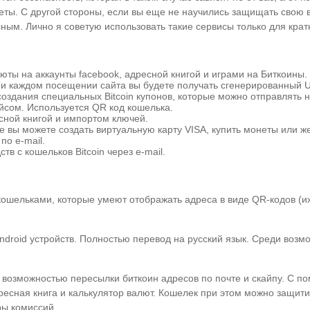
еты. С другой стороны, если вы еще не научились защищать свою в
ным. Лично я советую использовать такие сервисы только для крат
юты на аккаунты facebook, адресной книгой и играми на Биткоины.
 При каждом посещении сайта вы будете получать сгенерированный 
 создания специальных Bitcoin купонов, которые можно отправлять н
йсом. Используется QR код кошелька.
есной книгой и импортом ключей.
те вы можете создать виртуальную карту VISA, купить монеты или ж
по e-mail.
тв с кошельков Bitcoin через e-mail.
кошельками, которые умеют отображать адреса в виде QR-кодов (и
ndroid устройств. Полностью перевод на русский язык. Среди возм
 возможностью пересылки биткоин адресов по почте и скайпу. С по
есная книга и калькулятор валют. Кошелек при этом можно защити
ры комиссий.