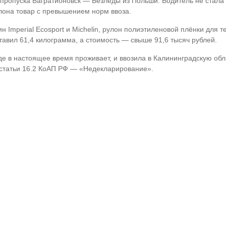
пропуска Багратионовск — Безледы из Польши. Водитель не стала
лона товар с превышением норм ввоза.
 Imperial Ecosport и Michelin, рулон полиэтиленовой плёнки для т
тавил 61,4 килограмма, а стоимость — свыше 91,6 тысяч рублей.
де в настоящее время проживает, и ввозила в Калининградскую обл
 статьи 16.2 КоАП РФ — «Недекларирование».