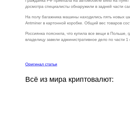
Гражданка РФ приехала на автомобиле БМВ на пункт 
досмотра специалисты обнаружили в задней части са
На полу багажника машины находились пять новых шин
Antminer в картонной коробке. Общий вес товаров сос
Россиянка пояснила, что купила все вещи в Польше, г
владелицу завели административное дело по части 1
Оригинал статьи
Всё из мира криптовалют: