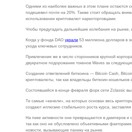
Одними из наиболее важных в этом плане остаются соо
подешевел почти на 20%. Также стоит обращать вним
использовании криптовалют наркоторговцами.
Чтобы предугадать дальнейшие колебания на рынке, 
Когда у фонда DAO
украли
53 миллиона долларов в эф
ухода ключевых сотрудников.
Привлечение же в число сторонников крупной корпор
двукратное подорожание токенов Waves за следующ
Создание ответвлений биткоина — Bitcoin Cash, Bitc
криптовалюты, так как владельцы биткоин-кошельков
Состоявшийся в конце февраля форк сети Zclassic вы
Те самые «качели», на которых основан весь крипто
создают иллюзию стабильного роста курса, заставляя 
На пике активности они превращаются в дамперов и 
так как оно не обусловлено объективными факторами,
новости, вызывающие панику на рынке.