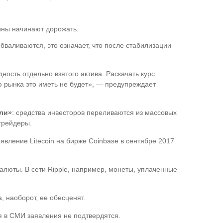
оины начинают дорожать.
бваливаются, это означает, что после стабилизации
ность отдельно взятого актива. Раскачать курс
ю рынка это иметь не будет», — предупреждает
ели»
: средства инвесторов переливаются из массовых
трейдеры.
явление Litecoin на бирже Coinbase в сентябре 2017
люты. В сети Ripple, например, монеты, уплаченные
 наоборот, ее обесценят.
я в СМИ заявления не подтвердятся.