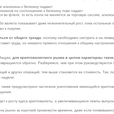
се альткоины к биткоину падают
ьткоинов по соотношению к биткоину тоже падает
ся во флете, то есть почти не меняется за торговую сессию, альтк
бо валюта показывает даже незначительный рост, пока остальные о
л к покупке.
ться от общего тренда
, поэтому необходимо смотреть и на ликвид
ставит труда, но никакого прямого отношения к общему настроени
Мацука,
для криптовалютного рынка в целом характерны «кач
озвращаются обратно. Разберемся, чем при этом руководствуются 
ий и других операций, тем выше становится ее стоимость. Так, по
е недели.
 также предусмотрено частичное уничтожение имеющейся криптова
ащения.
т к росту курса криптовалюты, а увеличивающиеся темпы выпуска,
 на рынок за короткий промежуток времени, даже если появившиес