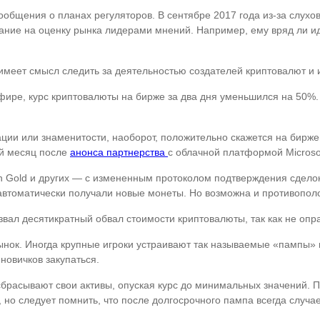
бщения о планах регуляторов. В сентябре 2017 года из-за слухов 
ание на оценку рынка лидерами мнений. Например, ему вряд ли и
имеет смысл следить за деятельностью создателей криптовалют и 
ире, курс криптовалюты на бирже за два дня уменьшился на 50%. 
ации или знаменитости, наоборот, положительно скажется на бирж
ий месяц после
анонса партнерства
с облачной платформой Microsof
oin Gold и других — с измененным протоколом подтверждения сдел
 автоматически получали новые монеты. Но возможна и противопол
звал десятикратный обвал стоимости криптовалюты, так как не опр
рынок. Иногда крупные игроки устраивают так называемые «пампы»
новичков закупаться.
сбрасывают свои активы, опуская курс до минимальных значений. 
 но следует помнить, что после долгосрочного пампа всегда случа