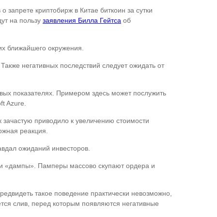
о запрете криптобирж в Китае биткоин за сутки
дут на пользу
заявления Билла Гейтса
об
их ближайшего окружения.
Также негативных последствий следует ожидать от
евых показателях. Примером здесь может послужить
t Azure.
ок зачастую приводило к увеличению стоимости
ожная реакция.
авдал ожиданий инвесторов.
 и «дампы». Памперы массово скупают ордера и
Предвидеть такое поведение практически невозможно,
ется слив, перед которым появляются негативные