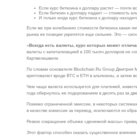
Если курс биткоина к доллару растет — почти в
Если биткоин к доллару падает — стоимость ал
И только когда курс биткоина к доллару находит
Если же при колебаниях стоимости биткоина какая-ли
рынка ее позиции укрепятся еще сильнее. Это — сигна
«
Всегда есть валюты, курс которых может отлича
валюты с капитализацией в 100 тысяч долларов не со
Картвелишвили.
По словам основателя Blockchain.Ru Group Дмитрия 
криптовалют вроде BTC и ETH в альткоины, а затем в
Чем чаще валюта используется для платежей, инвестиц
года обернулось ее подорожанием в десять раз за дв
Помимо ограниченной эмиссии, в некоторых системах
в качестве комиссии за перевод, исключаются из обр
Резкое сокращение объема «денежной массы» приведе
Этот фактор способен оказать существенное влияние