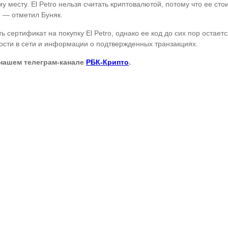
му месту. El Petro нельзя считать криптовалютой, потому что ее сто
 — отметил Буняк.
сертификат на покупку El Petro, однако ее код до сих пор остает
ности в сети и информации о подтвержденных транзакциях.
 нашем телеграм-канале
РБК-Крипто
.