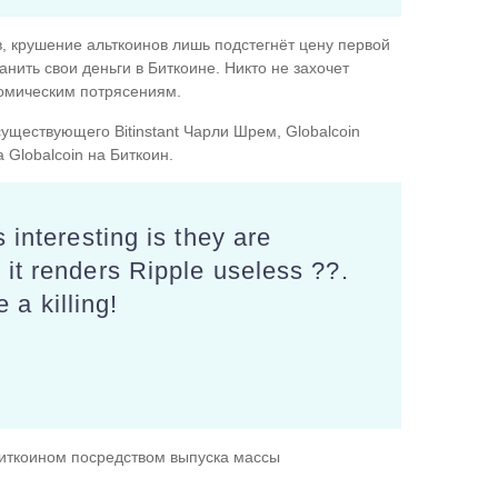
в, крушение альткоинов лишь подстегнёт цену первой
анить свои деньги в Биткоине. Никто не захочет
омическим потрясениям.
есуществующего Bitinstant Чарли Шрем, Globalcoin
 Globalcoin на Биткоин.
 interesting is they are
 it renders Ripple useless ??.
a killing!
 Биткоином посредством выпуска массы