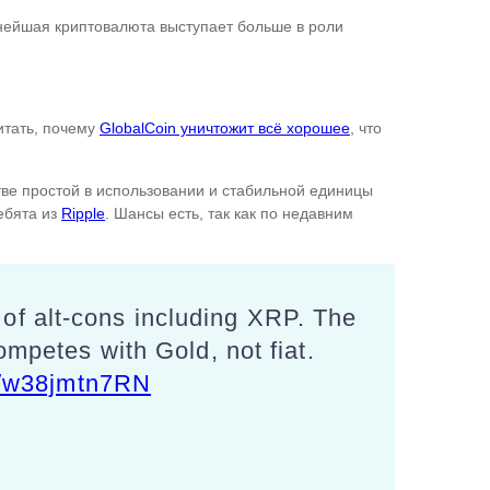
пнейшая криптовалюта выступает больше в роли
итать, почему
GlobalCoin уничтожит всё хорошее
, что
стве простой в использовании и стабильной единицы
ребята из
Ripple
. Шансы есть, так как по недавним
of alt-cons including XRP. The
ompetes with Gold, not fiat.
co/w38jmtn7RN