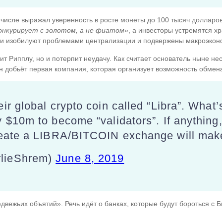
 числе выражал уверенность в росте монеты до 100 тысяч долларо
онкурирует с золотом, а не фиатом»
, а инвесторы устремятся хр
они изобилуют проблемами централизации и подвержены макроэкон
едит Рипплу, но и потерпит неудачу. Как считает основатель ныне н
ен добьёт первая компания, которая организует возможность обмена
r global crypto coin called “Libra”. What’s
 $10m to become “validators”. If anything,
reate a LIBRA/BITCOIN exchange will make 
rlieShrem)
June 8, 2019
едвежьих объятий». Речь идёт о банках, которые будут бороться с