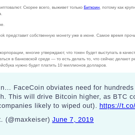
риптовалют. Скорее всего, выживет только
Биткоин
, потому как кру
а.
не.
ok представит собственную монету уже в июне. Самое время проч
 корпорации, многие утверждают, что токен будет выступать в каче
аться в банковской среде — то есть делать то, что сейчас делают 
ейсбука нужно будет платить 10 миллионов долларов.
in… FaceCoin obviates need for hundreds 
h. This will drive Bitcoin higher, as BTC c
companies likely to wiped out).
https://t.
t. (@maxkeiser)
June 7, 2019