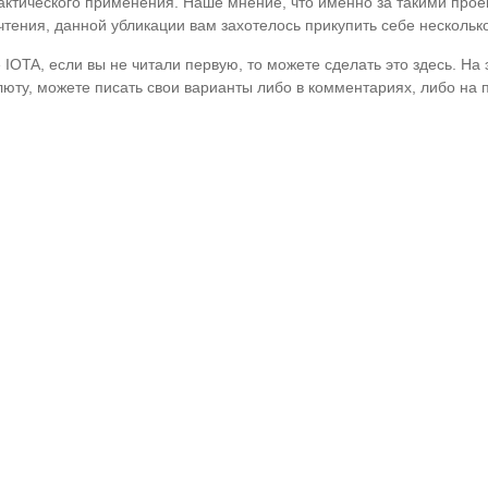
практического применения. Наше мнение, что именно за такими про
тения, данной убликации вам захотелось прикупить себе несколько 
 IOTA, если вы не читали первую, то можете сделать это здесь. На
люту, можете писать свои варианты либо в комментариях, либо на п