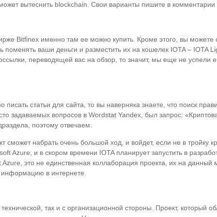
сможет вытеснить blockchain. Свои варианты пишите в комментарии 
рже Bitfinex именно там ее можно купить. Кроме этого, вы можете
ь поменять ваши деньги и разместить их на кошелек IOTA – IOTA Lig
ерссылки, переводящей вас на обзор, то значит, мы еще не успели 
о писать статьи для сайта, то вы наверняка знаете, что поиск прав
часто задаваемых вопросов в Wordstat Yandex, был запрос: «Крипто
драздела, поэтому отвечаем.
кт сможет набрать очень большой ход, и войдет, если не в тройку 
soft Azure, и в скором времени IOTA планирует запустить в разраб
t Azure, это не единственная коллаборация проекта, их на данный 
ь информацию в интернете.
 технической, так и с организационной стороны. Проект, который 