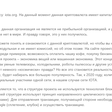
: iota.org. На данный момент данная криптовалюта имеет капитал
n, данная организация не является не прибыльной организацией, 
 нет в мире. И правду говоря, это у них получилось.
ожете понять и ознакомится с данной криптовалютой, но чтобы вы 
дульная и не имеет комиссий, но об этом позже. На сайте проект
реди примеров, возможность оплатить чашку кофе, покупку бензина
я проекта – экономика вещей или машинная экономика. Этот конце
ак умные телевизоры, холодильники, роботы пылесосы и другие ус
ит немного «космически» правда? Но все это становится реальнос
 будет набирать все большую популярность. Так, к 2020 году, коли
нциальные участники одной сети, в нашем случае сети IOTA.
ляется то, что в структуре проекта не используется технология бл
оей структуре использует принцип направленного циклического гра
ми). Для отправления транзакции, получающей стороне необходимо 
gle (сплетение, клубок) и осуществить транзакцию.