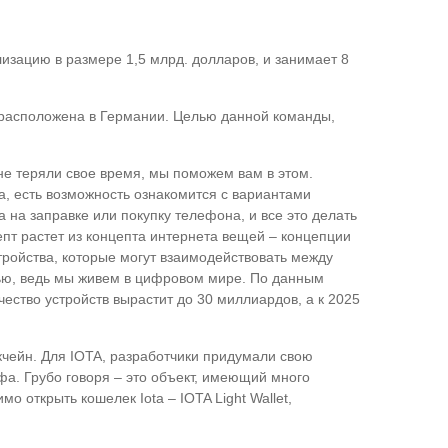
изацию в размере 1,5 млрд. долларов, и занимает 8
и расположена в Германии. Целью данной команды,
не теряли свое время, мы поможем вам в этом.
а, есть возможность ознакомится с вариантами
 на заправке или покупку телефона, и все это делать
пт растет из концепта интернета вещей – концепции
тройства, которые могут взаимодействовать между
тью, ведь мы живем в цифровом мире. По данным
чество устройств вырастит до 30 миллиардов, а к 2025
окчейн. Для IOTA, разработчики придумали свою
фа. Грубо говоря – это объект, имеющий много
открыть кошелек Iota – IOTA Light Wallet,