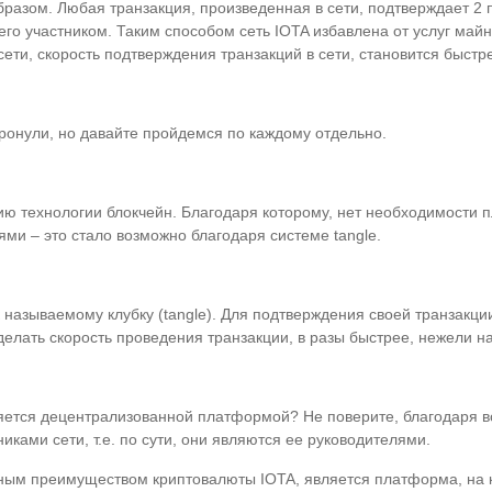
азом. Любая транзакция, произведенная в сети, подтверждает 2 
 его участником. Таким способом сеть IOTA избавлена от услуг май
сети, скорость подтверждения транзакций в сети, становится быстр
ронули, но давайте пройдемся по каждому отдельно.
ю технологии блокчейн. Благодаря которому, нет необходимости п
ями – это стало возможно благодаря системе tangle.
 называемому клубку (tangle). Для подтверждения своей транзакци
делать скорость проведения транзакции, в разы быстрее, нежели н
ляется децентрализованной платформой? Не поверите, благодаря вс
ками сети, т.е. по сути, они являются ее руководителями.
вным преимуществом криптовалюты IOTA, является платформа, на к