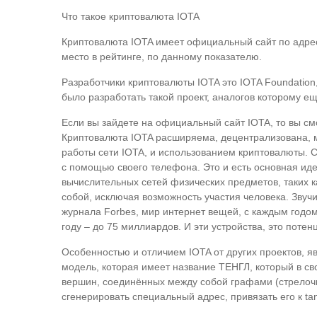
Что такое криптовалюта IOTA
Криптовалюта IOTA имеет официальный сайт по адресу
место в рейтинге, по данному показателю.
Разработчики криптовалюты IOTA это IOTA Foundatio
было разработать такой проект, аналогов которому еще
Если вы зайдете на официальный сайт IOTA, то вы см
Криптовалюта IOTA расширяема, децентрализована, мо
работы сети IOTA, и использованием криптовалюты. С
с помощью своего телефона. Это и есть основная иде
вычислительных сетей физических предметов, таких к
собой, исключая возможность участия человека. Звуч
журнала Forbes, мир интернет вещей, с каждым годом,
году – до 75 миллиардов. И эти устройства, это поте
Особенностью и отличием IOTA от других проектов, яв
модель, которая имеет название ТЕНГЛ, который в св
вершин, соединённых между собой графами (стрелочка
сгенерировать специальный адрес, привязать его к tan