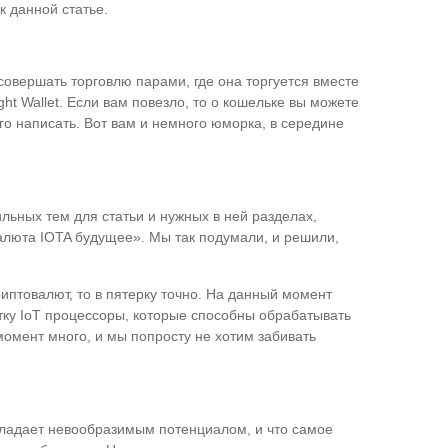
к данной статье.
 совершать торговлю парами, где она торгуется вместе
ht Wallet. Если вам повезло, то о кошельке вы можете
его написать. Вот вам и немного юморка, в середине
ильных тем для статьи и нужных в ней разделах,
валюта IOTA будущее». Мы так подумали, и решили,
криптовалют, то в пятерку точно. На данный момент
отку IoT процессоры, которые способны обрабатывать
момент много, и мы попросту не хотим забивать
обладает невообразимым потенциалом, и что самое