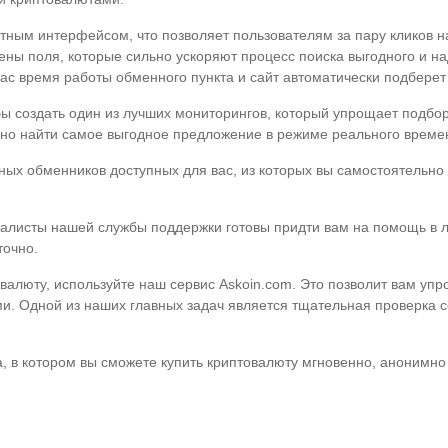
ятным интерфейсом, что позволяет пользователям за пару кликов 
рены поля, которые сильно ускоряют процесс поиска выгодного и н
ас время работы обменного пункта и сайт автоматически подбере
бы создать один из лучших мониторингов, который упрощает подб
сно найти самое выгодное предложение в режиме реального време
ых обменников доступных для вас, из которых вы самостоятельно
циалисты нашей службы поддержки готовы придти вам на помощь в
точно.
люту, используйте наш сервис Askoin.com. Это позволит вам упрости
и. Одной из наших главных задач является тщательная проверка с
, в котором вы сможете купить криптовалюту мгновенно, анонимно 