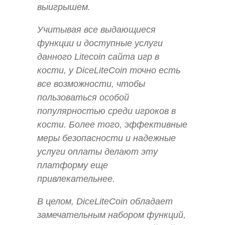
выигрышем.
Учитывая все выдающиеся
функции и доступные услуги
данного Litecoin сайта игр в
кости, у DiceLiteCoin точно есть
все возможности, чтобы
пользоваться особой
популярностью среди игроков в
кости. Более того, эффективные
меры безопасности и надежные
услуги оплаты делают эту
платформу еще
привлекательнее.
В целом, DiceLiteCoin обладает
замечательным набором функций,