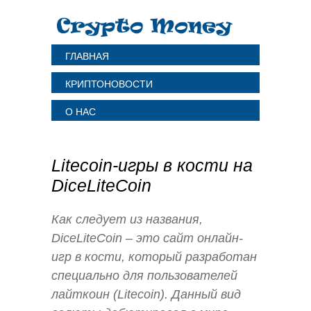
ГЛАВНАЯ
КРИПТОНОВОСТИ
О НАС
Litecoin-игры в кости на
DiceLiteCoin
Как следует из названия,
DiceLiteCoin – это сайт онлайн-
игр в кости, который разработан
специально для пользователей
лайткоин (Litecoin). Данный вид