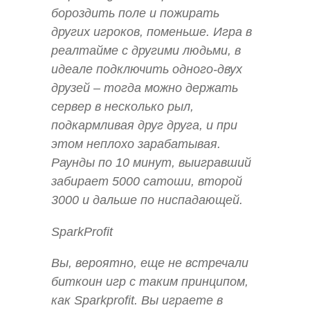
бороздить поле и пожирать
других игроков, поменьше. Игра в
реалтайме с другими людьми, в
идеале подключить одного-двух
друзей – тогда можно держать
сервер в несколько рыл,
подкармливая друг друга, и при
этом неплохо зарабатывая.
Раунды по 10 минут, выигравший
забирает 5000 сатоши, второй
3000 и дальше по ниспадающей.
SparkProfit
Вы, вероятно, еще не встречали
биткоин игр с таким принципом,
как Sparkprofit. Вы играете в