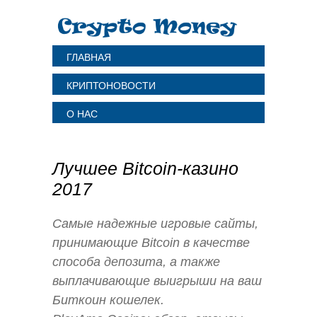
ГЛАВНАЯ
КРИПТОНОВОСТИ
О НАС
Лучшее Bitcoin-казино
2017
Самые надежные игровые сайты,
принимающие Bitcoin в качестве
способа депозита, а также
выплачивающие выигрыши на ваш
Биткоин кошелек.