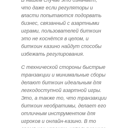
В нашем случае это означает,
что даже если регуляторы и
власти попытаются подорвать
бизнес, связанный с азартными
играми, пользователей биткоин
это не коснётся в целом, и
биткоин казино найдут способы
избежать регулирования.
С технической стороны быстрые
транзакции и минимальные сборы
делают биткоин идеальным для
легкодоступной азартной игры.
Это, а также то, что транзакции
биткоин необратимы, делает его
отличным инструментом для
игроков и онлайн-казино. В то