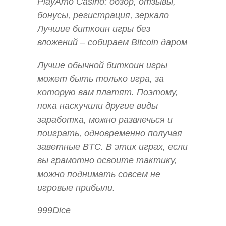
PlayAmo Casino: обзор, отзывы,
бонусы, регистрация, зеркало
Лучшие биткоин игры без
вложений – собираем Bitcoin даром
Лучше обычной биткоин игры
может быть только игра, за
которую вам платят. Поэтому,
пока наскучили другие виды
заработка, можно развлечься и
поиграть, одновременно получая
заветные BTC. В этих играх, если
вы грамотно освоите тактику,
можно поднимать совсем не
игровые прибыли.
999Dice