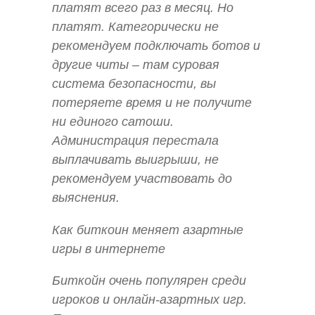
платят всего раз в месяц. Но
платят. Категорически не
рекомендуем подключать ботов и
другие читы – там суровая
система безопасности, вы
потеряете время и не получите
ни единого сатоши.
Администрация перестала
выплачивать выигрыши, не
рекомендуем участвовать до
выяснения.
Как биткоин меняет азартные
игры в интернете
Биткойн очень популярен среди
игроков и онлайн-азартных игр.