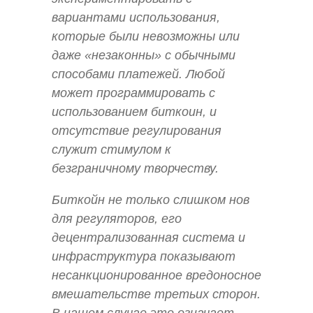
вариантами использования,
которые были невозможны или
даже «незаконны» с обычными
способами платежей. Любой
может программировать с
использованием биткоин, и
отсутствие регулирования
служит стимулом к
безграничному творчеству.
Биткойн не только слишком нов
для регуляторов, его
децентрализованная система и
инфраструктура показывают
несанкционированное вредоносное
вмешательстве третьих сторон.