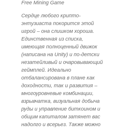
Free Mining Game
Сердце любого крипто-
энтузиаста покорится этой
игрой – она слишком хороша.
Единственная из списка,
имеющая полноценный движок
(написана на Unity) и по-детски
незатейливый и очаровывающий
геймплей. Идеально
отбалансирована в плане как
доходности, так и развития –
многоуровневые комбинации,
взрывчатка, визуальная добыча
руды и управление биткоином и
общим капиталом затянет вас
надолго и всерьез. Также можно