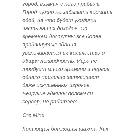
город, взымая с него прибыль.
Город нужно не забывать кормить
едой, на что будет уходить
часть ваших доходов. Со
временем доступны все более
продвинутые здания,
увеличивается их количество и
общая ликвидность. Игра не
требует много времени и нервов,
однако прилично затягивает
даже искушенных игроков.
Безрукие админы поломали
сервер, не работает.
Ore Mine
Копающая биткоины шахта. Как