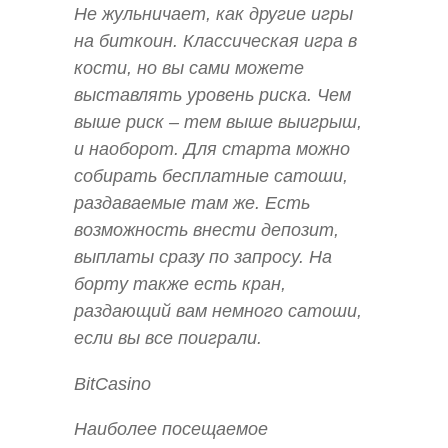
Не жульничает, как другие игры
на биткоин. Классическая игра в
кости, но вы сами можете
выставлять уровень риска. Чем
выше риск – тем выше выигрыш,
и наоборот. Для старта можно
собирать бесплатные сатоши,
раздаваемые там же. Есть
возможность внести депозит,
выплаты сразу по запросу. На
борту также есть кран,
раздающий вам немного сатоши,
если вы все поиграли.
BitCasino
Наиболее посещаемое