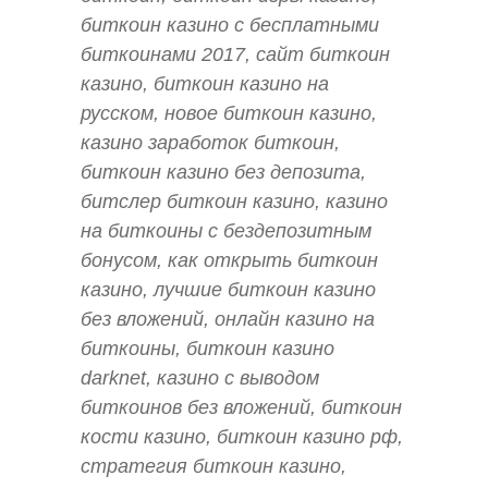
биткоин казино с бесплатными
биткоинами 2017, сайт биткоин
казино, биткоин казино на
русском, новое биткоин казино,
казино заработок биткоин,
биткоин казино без депозита,
битслер биткоин казино, казино
на биткоины с бездепозитным
бонусом, как открыть биткоин
казино, лучшие биткоин казино
без вложений, онлайн казино на
биткоины, биткоин казино
darknet, казино с выводом
биткоинов без вложений, биткоин
кости казино, биткоин казино рф,
стратегия биткоин казино,