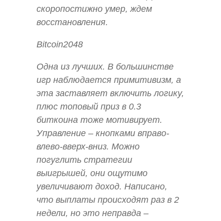
скоропостижно умер, ждем
восстановления.
Bitcoin2048
Одна из лучших. В большинстве
игр наблюдается примитивизм, а
эта заставляет включить логику,
плюс топовый приз в 0.3
биткоина тоже мотивирует.
Управление – кнопками вправо-
влево-вверх-вниз. Можно
погуглить стратегии
выигрышей, они ощутимо
увеличивают доход. Написано,
что выплаты происходят раз в 2
недели, но это неправда –