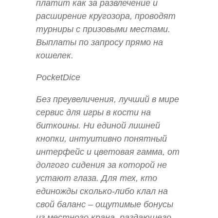
платит как за развлечение и
расширение кругозора, проводят
турниры с призовыми местами.
Выплаты по запросу прямо на
кошелек.
PocketDice
Без преувеличения, лучший в мире
сервис для игры в кости на
биткоины. Ни единой лишней
кнопки, интуитивно понятный
интерфейс и цветовая гамма, от
долгого сидения за которой не
устают глаза. Для тех, кто
единожды сколько-либо клал на
свой баланс – ощутимые бонусы
из местного крана, раздающего