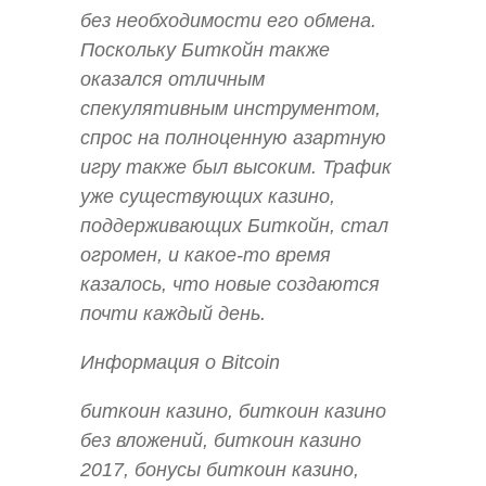
без необходимости его обмена.
Поскольку Биткойн также
оказался отличным
спекулятивным инструментом,
спрос на полноценную азартную
игру также был высоким. Трафик
уже существующих казино,
поддерживающих Биткойн, стал
огромен, и какое-то время
казалось, что новые создаются
почти каждый день.
Информация о Bitcoin
биткоин казино, биткоин казино
без вложений, биткоин казино
2017, бонусы биткоин казино,