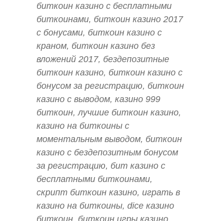
биткоин казино с бесплатными
биткоинами, биткоин казино 2017
с бонусами, биткоин казино с
краном, биткоин казино без
вложений 2017, бездепозитные
биткоин казино, биткоин казино с
бонусом за регистрацию, биткоин
казино с выводом, казино 999
биткоин, лучшие биткоин казино,
казино на биткоины с
моментальным выводом, биткоин
казино с бездепозитным бонусом
за регистрацию, бит казино с
бесплатными биткоинами,
скрипт биткоин казино, играть в
казино на биткоины, dice казино
биткоин, биткоин игры казино,