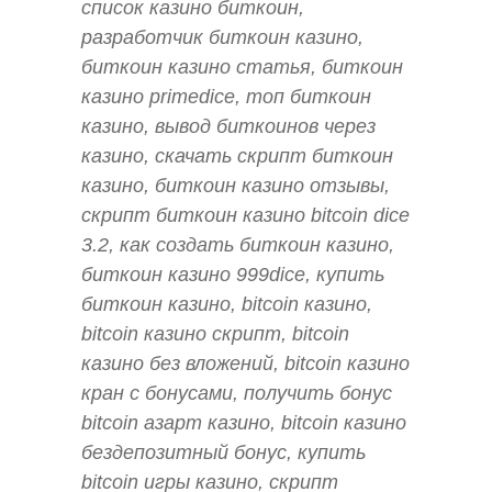
список казино биткоин,
разработчик биткоин казино,
биткоин казино статья, биткоин
казино primedice, топ биткоин
казино, вывод биткоинов через
казино, скачать скрипт биткоин
казино, биткоин казино отзывы,
скрипт биткоин казино bitcoin dice
3.2, как создать биткоин казино,
биткоин казино 999dice, купить
биткоин казино, bitcoin казино,
bitcoin казино скрипт, bitcoin
казино без вложений, bitcoin казино
кран с бонусами, получить бонус
bitcoin азарт казино, bitcoin казино
бездепозитный бонус, купить
bitcoin игры казино, скрипт