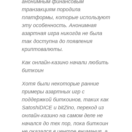
анонимным финансовым
транзакциям породила
платформы, которые используют
эту особенность. Анонимная
азартная игра никогда не была
так доступна до появления
криптовалюты.
Как онлайн-казино начали любить
биткоин
Хотя были некоторые ранние
примеры азартных игр с
поддержкой биткоинов, таких как
SatoshiDICE и bitZino, переход из
онлайн-казино на самом деле не
начался до тех пор, пока биткоин
не оказался в центре внимания, а