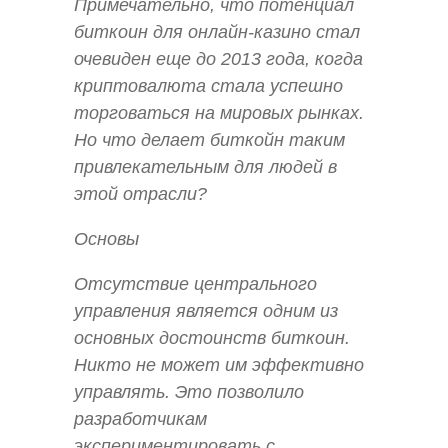
Примечательно, что потенциал
биткоин для онлайн-казино стал
очевиден еще до 2013 года, когда
криптовалюта стала успешно
торговаться на мировых рынках.
Но что делает биткойн таким
привлекательным для людей в
этой отрасли?
Основы
Отсутствие центрального
управления является одним из
основных достоинств биткоин.
Никто не может им эффективно
управлять. Это позволило
разработчикам
экспериментировать с