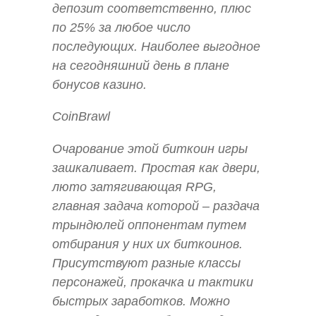
депозит соответственно, плюс
по 25% за любое число
последующих. Наиболее выгодное
на сегодняшний день в плане
бонусов казино.
CoinBrawl
Очарование этой биткоин игры
зашкаливает. Простая как двери,
люто затягивающая RPG,
главная задача которой – раздача
трындюлей оппонентам путем
отбирания у них их биткоинов.
Присутствуют разные классы
персонажей, прокачка и тактики
быстрых заработков. Можно