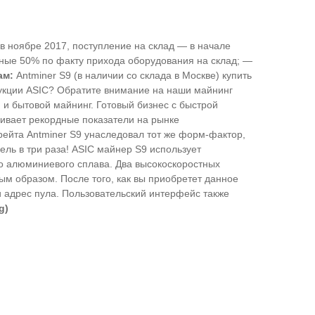
в ноябре 2017, поступление на склад — в начале
ные 50% по факту прихода оборудования на склад; —
цам:
Antminer S9 (в наличии со склада в Москве) купить
одукции ASIC? Обратите внимание на наши майнинг
 бытовой майнинг. Готовый бизнес с быстрой
ивает рекордные показатели на рынке
рейта Antminer S9 унаследовал тот же форм-фактор,
ль в три раза! ASIC майнер S9 использует
о алюминиевого сплава. Два высокоскоростных
м образом. После того, как вы приобретет данное
 и адрес пула. Пользовательский интерфейс также
g)