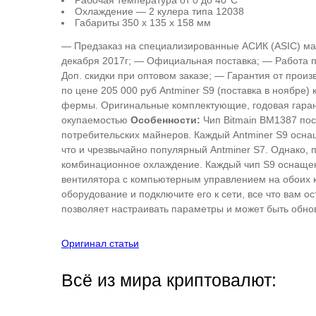
Рабочая температура от 0 до 40°C
Охлаждение — 2 кулера типа 12038
Габариты 350 x 135 x 158 мм
— Предзаказ на специализированные АСИК (ASIC) май
декабря 2017г; — Официальная поставка; — Работа п
Доп. скидки при оптовом заказе; — Гарантия от прои
по цене 205 000 руб Antminer S9 (поставка в ноябре
фермы. Оригинальные комплектующие, годовая гаран
окупаемостью
Особенности:
Чип Bitmain BM1387 по
потребительских майнеров. Каждый Antminer S9 осна
что и чрезвычайно популярный Antminer S7. Однако, 
комбинационное охлаждение. Каждый чип S9 оснащен
вентилятора с компьютерным управлением на обоих к
оборудование и подключите его к сети, все что вам о
позволяет настраивать параметры и может быть обнов
Оригинал статьи
Всё из мира криптовалют: