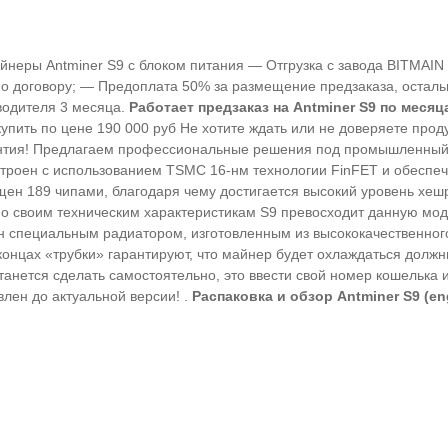
неры Antminer S9 с блоком питания — Отгрузка с завода BITMAIN 
о договору; — Предоплата 50% за размещение предзаказа, осталь
зводителя 3 месяца.
Работает предзаказ на Antminer S9 по меся
) купить по цене 190 000 руб Не хотите ждать или не доверяете пр
тия! Предлагаем профессиональные решения под промышленный и
строен с использованием TSMC 16-нм технологии FinFET и обеспеч
щен 189 чипами, благодаря чему достигается высокий уровень хеш
по своим техническим характеристикам S9 превосходит данную моде
 специальным радиатором, изготовленным из высококачественног
онцах «трубки» гарантируют, что майнер будет охлаждаться должны
станется сделать самостоятельно, это ввести свой номер кошелька
лен до актуальной версии! .
Распаковка и обзор Antminer S9 (en