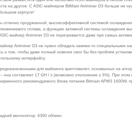
еста на другое. С ASIC-майнером BitMain Antminer D3 больше не н
ебольшом корпусе!
сь отлично продуманной, высокоэффективной системой охлаждения
 алюминиевого сплава, а функцию активной системы охлаждения вы
SIC-майнер Antminer D3 не перегревается даже при самых активны
-майнер Antminer D3 не нужно обладать какими-то специальными н
ь о том, чтобы даже полный новичок смог бы без проблем установи
ательскому интерфейсу.
редназначенными для майнинга криптовалют, основанных на алгори
– она составляет 17 GH / s (возможно отклонение ± 5%). При эт
фирменного рекомендуемого блока питания Bitmain APW3 1600W, п
адний вентилятор: 4300 об/мин