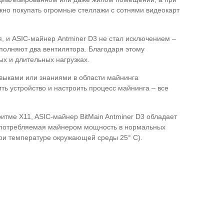
ужно покупать огромные стеллажи с сотнями видеокарт
, и ASIC-майнер Antminer D3 не стал исключением –
полняют два вентилятора. Благодаря этому
х и длительных нагрузках.
авыками или знаниями в области майнинга
ть устройство и настроить процесс майнинга – все
тме X11, ASIC-майнер BitMain Antminer D3 обладает
ом потребляемая майнером мощность в нормальных
ри температуре окружающей среды 25° C).