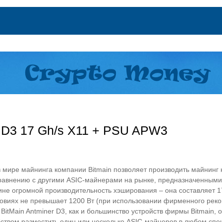
r D3 17 Gh/s X11 + PSU APW3
в мире майнинга компании Bitmain позволяет производить майнинг
равнению с другими ASIC-майнерами на рынке, предназначенными 
тине огромной производительность хэширования – она составляет 1
виях не превышает 1200 Вт (при использовании фирменного реко
itMain Antminer D3, как и большинство устройств фирмы Bitmain, 
удобством разместить один или несколько ASIC-майнеров в любом 