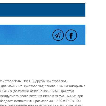
 криптовалюты DASH и других криптовалют,
для майнинга криптовалют, основанных на алгоритме
7 GH / s (возможно отклонение ± 5%). При этом
мендуемого блока питания Bitmain APW3 1600W, при
обладает компактными размерами – 320 х 130 х 190
специализированном или даже жилом помещении, а при