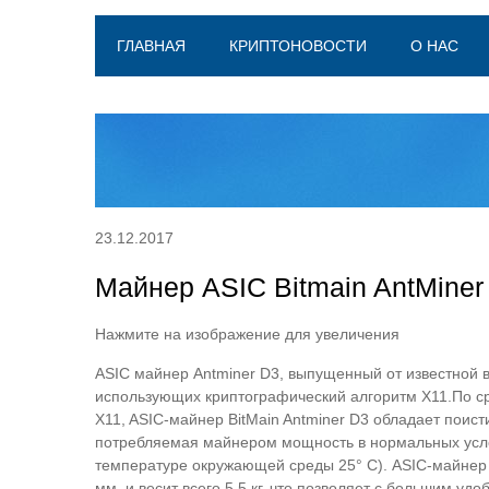
ГЛАВНАЯ
КРИПТОНОВОСТИ
О НАС
23.12.2017
Майнер ASIC Bitmain AntMine
Нажмите на изображение для увеличения
ASIC майнер Antminer D3, выпущенный от известной 
использующих криптографический алгоритм X11.По с
X11, ASIC-майнер BitMain Antminer D3 обладает поис
потребляемая майнером мощность в нормальных усло
температуре окружающей среды 25° C). ASIC-майнер B
мм, и весит всего 5.5 кг, что позволяет с большим 