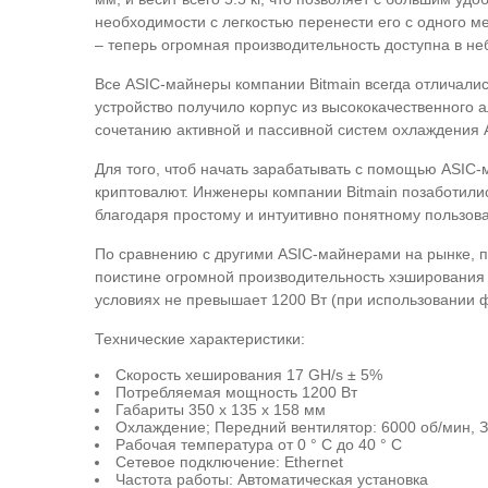
необходимости с легкостью перенести его с одного м
– теперь огромная производительность доступна в н
Все ASIC-майнеры компании Bitmain всегда отличали
устройство получило корпус из высококачественного
сочетанию активной и пассивной систем охлаждения A
Для того, чтоб начать зарабатывать с помощью ASIC
криптовалют. Инженеры компании Bitmain позаботилис
благодаря простому и интуитивно понятному пользов
По сравнению с другими ASIC-майнерами на рынке, п
поистине огромной производительность хэширования 
условиях не превышает 1200 Вт (при использовании 
Технические характеристики:
Скорость хеширования 17 GH/s ± 5%
Потребляемая мощность 1200 Вт
Габариты 350 x 135 x 158 мм
Охлаждение; Передний вентилятор: 6000 об/мин, З
Рабочая температура от 0 ° C до 40 ° C
Сетевое подключение: Ethernet
Частота работы: Автоматическая установка