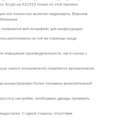
о Scrypt на X11/X13 только по этой причине.
яцев они полностью вытеснят видеокарты. Впрочем
биткоинов.
ане появляется веб-интерфейс для конфигурации.
 она расположена на той же странице среди
ля повышения производительности, как в случае с
писью самого пользователя) появляется автоматически,
 раз концентрировал более половины вычислительной
простоту настройки, необходимо дважды проверить
 недоступен. С одной стороны, отсутствие