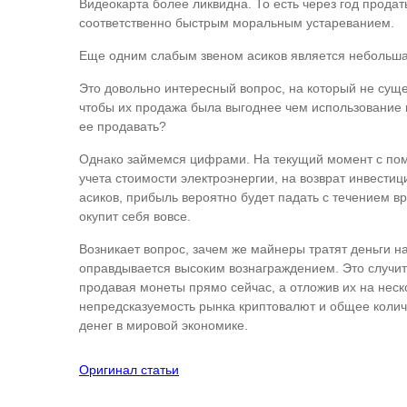
Видеокарта более ликвидна. То есть через год прода
соответственно быстрым моральным устареванием.
Еще одним слабым звеном асиков является небольшая 
Это довольно интересный вопрос, на который не суще
чтобы их продажа была выгоднее чем использование н
ее продавать?
Однако займемся цифрами. На текущий момент с помо
учета стоимости электроэнергии, на возврат инвестиц
асиков, прибыль вероятно будет падать с течением вр
окупит себя вовсе.
Возникает вопрос, зачем же майнеры тратят деньги н
оправдывается высоким вознаграждением. Это случит
продавая монеты прямо сейчас, а отложив их на неск
непредсказуемость рынка криптовалют и общее количе
денег в мировой экономике.
Оригинал статьи