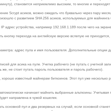
 минуту), становится неприемлимо высоким, то многие и переходят с
ение Scrypt асиков, можно ожидать что буквально через пару мес
роизошло с развитием SHA 256 асиков, используемых для майнинга 
ре IP адрес устройства, например 192.168.1.189 после чего на экр
ть кнопку перехода на английскую версию вслепую не приходится,
раметра: адрес пула и имя пользователя. Дополнительные опции д
исей для асика на пуле. Учетка рабочего (не путать с учетной за
ь же, не стоит путать пароль пользователя и пароль рабочего).
o, хорошо известный майнерам биткоинов. Этот пул уже несколько
 автоматически начинает майнить выбранные альткоины. Учитывая 
будет направлена в чужой кошелек.
ать основной пул и два резервных на случай, если основной станет