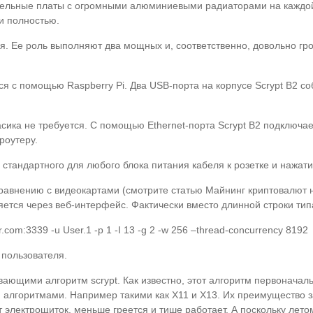
тельные платы с огромными алюминиевыми радиаторами на каждо
ки полностью.
я. Ее роль выполняют два мощных и, соответственно, довольно гр
 с помощью Raspberry Pi. Два USB-порта на корпусе Scrypt B2 со
ика не требуется. С помощью Ethernet-порта Scrypt B2 подключает
роутеру.
тандартного для любого блока питания кабеля к розетке и нажати
равнению с видеокартами (смотрите статью Майнинг криптовалют н
ется через веб-интерфейс. Фактически вместо длинной строки тип
r.com:3339 -u User.1 -p 1 -I 13 -g 2 -w 256 –thread-concurrency 8192
 пользователя.
ающими алгоритм scrypt. Как известно, этот алгоритм первоначаль
 алгоритмами. Например такими как X11 и X13. Их преимущество 
т электрощиток, меньше греется и тише работает. А поскольку лет