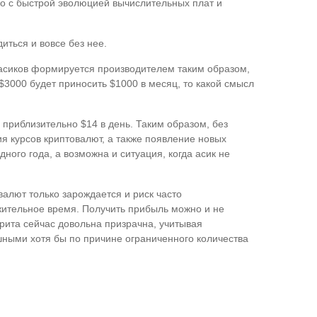
ано с быстрой эволюцией вычислительных плат и
иться и вовсе без нее.
а асиков формируется производителем таким образом,
3000 будет приносить $1000 в месяц, то какой смысл
риблизительно $14 в день. Таким образом, без
ия курсов криптовалют, а также появление новых
ного года, а возможна и ситуация, когда асик не
алют только зарождается и риск часто
жительное время. Получить прибыль можно и не
рита сейчас довольна призрачна, учитывая
ешными хотя бы по причине ограниченного количества