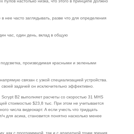
х пулов настолько низка, что этого в принципе должно
в нее часто заглядывать, разве что для определения
дин час, один день, вклад в общую
я подсветка, производимая красными и зелеными
напрямую связан с узкой специализацией устройства.
о своей задачей он исключительно эффективно.
 Scrypt B2 выполняет расчеты со скоростью 31 MHS
щей стоимостью $23,8 тыс. При этом не учитывается
го числа видеокарт. А если учесть что тридцать
т/ч для асика, становится понятно насколько менее
у, как с программной, так и с апаратной точки зрения