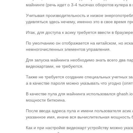
майнинге (речь идет о 3-4 тысячах оборотов кулера в
Учитывая производительность и низкое энергопотребл
удивляться здесь нечему, именно это в свое время п
Итак, для доступа к асику требуется ввести в браузе
По умолчанию он отображается на китайском, но иска
немногочисленных элементов управления.
Для запуска майнинга необходимо знать всего два па
видеокартами, не требуются.
Также не требуется создание специальных учетных зап
а в качестве пароля можно указывать что угодно (опят
В качестве пула для майнинга использовался ghash.i
мощности биткоина.
После ввода адреса пула и имени пользователя асик
указанное имя, иначе вся вычислительная мощность 
Как и при настройке видеокарт устройству можно указ