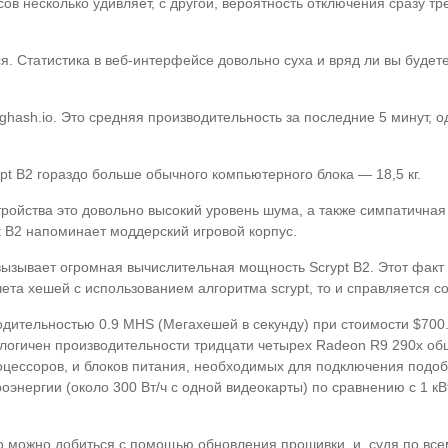
в несколько удивляет, с другой, вероятность отключения сразу тре
 Статистика в веб-интерфейсе довольно суха и вряд ли вы будете 
hash.io. Это средняя производительность за последние 5 минут, о
pt B2 гораздо больше обычного компьютерного блока — 18,5 кг.
тройства это довольно высокий уровень шума, а также симпатична
t B2 напоминает моддерский игровой корпус.
зывает огромная вычислительная мощность Scrypt B2. Этот факт 
ета хешей с использованием алгоритма scrypt, то и справляется с
дительностью 0.9 MHS (Мегахешей в секунду) при стоимости $700.
алогичен производительности тридцати четырех Radeon R9 290x об
оцессоров, и блоков питания, необходимых для подключения подобно
роэнергии (около 300 Вт/ч c одной видеокарты) по сравнению с 1 кВ
го можно добиться с помощью обновления прошивки, и, судя по всем