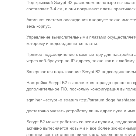
Под крышкой Scrypt B2 расположено четыре вычисли
составляет 3-4 см, и они покрывают платы практичес
Активная система охлаждения в корпусе также имеетс
весь корпус.
Управление вычислительными платами осуществляется
которому и подсоединяются платы.
Прямое подсоединение к компьютеру для настройки ас
через веб-браузер по IP-адресу, также как и к любому 
Завершается подключение Scrypt B2 подсоединением с
Настройка Scrypt B2 выполняется гораздо проще по с
дополнительное ПО, поскольку конфигурация выполня
sgminer –scrypt -o stratum+tcp://stratum.doge.hashfaste
достаточно указать устройству лишь адрес пула и имя
Scrypt B2 может работать со всеми пулами, поддержив
активно вытесняется новыми и все более экономными
энергии, соответственно видеокарта медленнее крути