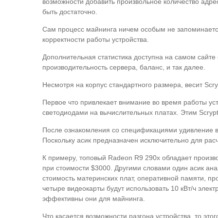
возможности добавить произвольное количество адресо
быть достаточно.
Сам процесс майнинга ничем особым не запоминается.
корректности работы устройства.
Дополнительная статистика доступна на самом сайте g
производительность сервера, баланс, и так далее.
Несмотря на корпус стандартного размера, весит Scry
Первое что привлекает внимание во время работы ус
светодиодами на вычислительных платах. Этим Scryp
После ознакомления со спецификациями удивление вы
Поскольку асик предназначен исключительно для расч
К примеру, топовый Radeon R9 290x обладает произво
при стоимости $3000. Другими словами один асик ан
стоимость материнских плат, оперативной памяти, пр
четыре видеокарты будут использовать 10 кВт/ч элект
эффективны они для майнинга.
Что касается возможности разгона устройства, то это