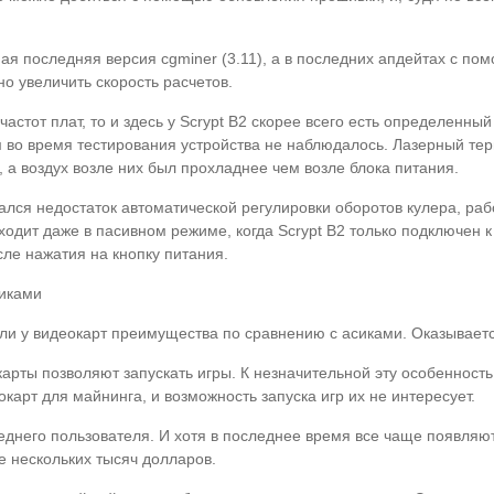
мая последняя версия cgminer (3.11), а в последних апдейтах с 
но увеличить скорость расчетов.
стот плат, то и здесь у Scrypt B2 скорее всего есть определенный
 во время тестирования устройства не наблюдалось. Лазерный тер
а воздух возле них был прохладнее чем возле блока питания.
ался недостаток автоматической регулировки оборотов кулера, р
одит даже в пасивном режиме, когда Scrypt B2 только подключен к
ле нажатия на кнопку питания.
сиками
ли у видеокарт преимущества по сравнению с асиками. Оказывается
арты позволяют запускать игры. К незначительной эту особенность 
арт для майнинга, и возможность запуска игр их не интересует.
днего пользователя. И хотя в последнее время все чаще появляют
е нескольких тысяч долларов.