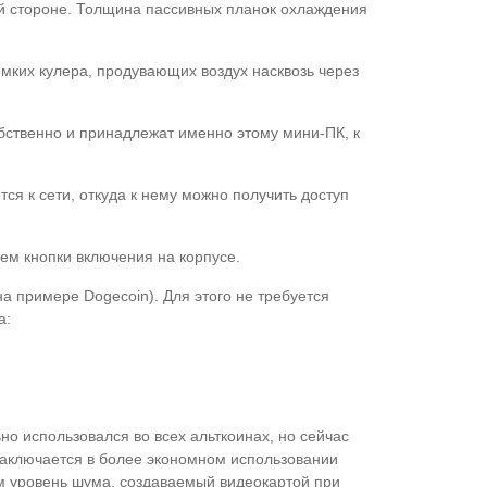
й стороне. Толщина пассивных планок охлаждения
омких кулера, продувающих воздух насквозь через
бственно и принадлежат именно этому мини-ПК, к
ся к сети, откуда к нему можно получить доступ
ем кнопки включения на корпусе.
а примере Dogecoin). Для этого не требуется
а:
но использовался во всех альткоинах, но сейчас
заключается в более экономном использовании
ом уровень шума, создаваемый видеокартой при