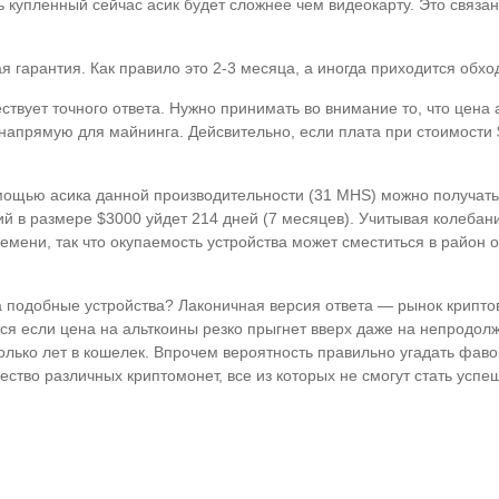
ть купленный сейчас асик будет сложнее чем видеокарту. Это связ
гарантия. Как правило это 2-3 месяца, а иногда приходится обход
ствует точного ответа. Нужно принимать во внимание то, что цен
апрямую для майнинга. Дейсвительно, если плата при стоимости $
щью асика данной производительности (31 MHS) можно получать п
ий в размере $3000 уйдет 214 дней (7 месяцев). Учитывая колебан
емени, так что окупаемость устройства может сместиться в район од
а подобные устройства? Лаконичная версия ответа — рынок криптов
ся если цена на альткоины резко прыгнет вверх даже на непродол
олько лет в кошелек. Впрочем вероятность правильно угадать фаво
ство различных криптомонет, все из которых не смогут стать усп