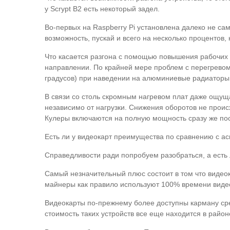
у Scrypt B2 есть некоторый задел.
Во-первых на Raspberry Pi установлена далеко не са
возможность, пускай и всего на несколько процентов, 
Что касается разгона с помощью повышения рабочих ча
направлении. По крайней мере проблем с перегревом
градусов) при наведении на алюминиевые радиаторы, 
В связи со столь скромным нагревом плат даже ощущ
независимо от нагрузки. Снижения оборотов не происх
Кулеры включаются на полную мощность сразу же пос
Есть ли у видеокарт преимущества по сравнению с а
Справедливости ради попробуем разобраться, а есть 
Самый незначительный плюс состоит в том что видеок
майнеры как правило используют 100% времени видеок
Видеокарты по-прежнему более доступны карману сре
стоимость таких устройств все еще находится в район