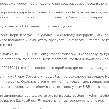
 проверить корректность подключения всех разъемов перед включе
не торопитесь зарывать крышку, вполне может быть возможность, чт
ое напряжение, и из-за этого он может выйти из строя, например т
едохранитель F1 с платы, что и было сделано:
вести первый запуск. По-умолчанию сетевому интерфейсу майнера
 его напрямую к компьютеру, прописать на сетевом интерфейсе ко
8.0.100.
 надписью «LuCI – Lua Configuration Interface», и через секунду 
ина оставляем root, пароль можно оставить пустым и нажимаем Logi
00130419, в веб-интерфейсе которой есть три основных раздела: 
оступ к майнеру. Сетевые интерфейсы настраиваются на вкладке Net
х настройку. Отдельно стоит отметить, что лучше использовать по
ить из-за возможных проблем с тем же злополучным USB контролле
я администратора, делается это на вкладке System -> Administrati
зывается Backup/Flush Firmware, к ней мы вернемся чуть позже.