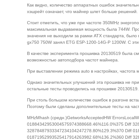
Как видно, количество аппаратных ошибок значитель
хэшрейт означает, что майнер шлет больше решений.
Стоит отметить, что уже при частоте 350MHz энерго
максимальная выдаваемая мощность была 744W. Прос
значения не выходили за рамки ATX стандарта, было
gx750 750W занял ETG ESP-1200-14G-P 1200W. С эти
В качестве эксперимента прошивка 20130519 была см
возможностью автоподбора частот майнера.
При выставлении режима auto в настройках, частота 
Однако значительных улучшений эта прошивка не при
остальные тесты проводились на прошивке 20130519.
При столь большом количестве ошибок в разгоне вста
Поэтому были сделаны дополнительные тесты на част
MHzMhash (средн.)GetworksAcceptedHW ErrorsLocalW
01884342953004575974388668.46%116.0%375 Diff 32
32878487933347234104247278.80%129.3%370 Diff 01
01871952993525417914263982.68%136.2%360 Diff 32