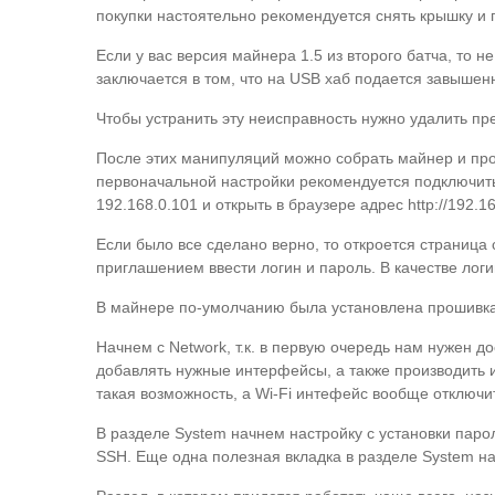
покупки настоятельно рекомендуется снять крышку и
Если у вас версия майнера 1.5 из второго батча, то 
заключается в том, что на USB хаб подается завышенн
Чтобы устранить эту неисправность нужно удалить пр
После этих манипуляций можно собрать майнер и про
первоначальной настройки рекомендуется подключить
192.168.0.101 и открыть в браузере адрес http://192.16
Если было все сделано верно, то откроется страница с
приглашением ввести логин и пароль. В качестве лог
В майнере по-умолчанию была установлена прошивка 2
Начнем с Network, т.к. в первую очередь нам нужен д
добавлять нужные интерфейсы, а также производить и
такая возможность, а Wi-Fi интефейс вообще отключ
В разделе System начнем настройку с установки парол
SSH. Еще одна полезная вкладка в разделе System на