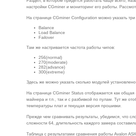
Раздел, в котором придется работать чаще всего, на
настройки CGminer и мониторинг его работы. Рассмот
На странице CGminer Configuration можно указать тр
Balance
Load Balance
Failover
Там же настривается частота работы чипов:
256(normal)
270(moderate)
282(advance)
300(extreme)
Здесь же можно указать сколько модулей установлено
На странице CGminer Status отображается как общая 
майнера и т.п., так и с разбивкой по пулам. Тут же о
температуры плат и текущая версия прошивки.
Прежде чем сравнивать результаты, убедимся, что сл
сложности 64, длительность каждого замера составила
Таблица с результатами сравнения работы Avalon AS