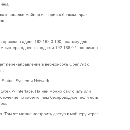
нием.
о вам попался майнер из серии с браком. Брак
ак:
 присвоен адрес 192.168.0.100, поэтому для
мпьютера адрес из подсети 192.168.0.*, например
будет перенаправление в веб-консоль OpenWrt с
n.
Status, System и Network
work -> Interface. На ней можно отключать или
дключение по кабелю, чем беспроводное, если есть
ром.
on. Там же можно настроить доступ к майнеру через