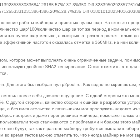
4139285353083684126185.57%137.3%350 Diff 328395029235776104
957125533312313864386.20%128.7%335 Diff 0180101282340163038
тношение работы майнера и принятых пулом шар. На сколько проце
количество шар*100/количество шар за тот же период в номинально
инятых пулом шар меньше, а выигрыш от разгона растет только до
е эффективной частотой оказалась отметка в 360MHz, на ней коли
твом, которое может выполнять очень ограниченные задачи, помимо
in используют двойное SHA2 хеширование. Стоит отметить, что для
тся.
. Для этого был выбран пул p2pool.ru. Как видно по скриншотам, 
ner оставил после себя двоякое ощущение. С одной стороны это мощ
. С другой стороны, качество сборки и ошибки в разработке устро
е, а без вмешательства с паяльником мог прослужить недолго из-
ый сброс настроек и даже перепрошивка майнера, помогало только
пользователи тоже сталкиваются с проблемами и браком этого ма
явно будут, так как в разгоне майнеру требуется выставить оборо
м во время тестов можно отметить то, что иногда майнер не мог за