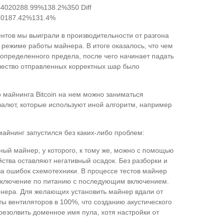
4020288.99%138.2%350 Diff
90187.42%131.4%
нтов мы выиграли в производительности от разгона
м режиме работы майнера. В итоге оказалось, что чем
 определенного предела, после чего начинает падать
чество отправленных корректных шар было
 майнинга Bitcoin на нем можно заниматься
 валют, которые используют иной алгоритм, например
майнинг запустился без каких-либо проблем:
ный майнер, у которого, к тому же, можно с помощью
йства оставляют негативный осадок. Без разборки и
за ошибок схемотехники. В процессе тестов майнер
 отключение по питанию с последующим включением.
йнера. Для желающих установить майнер вдали от
ты вентиляторов в 100%, что созданию акустического
резолвить доменное имя пула, хотя настройки от