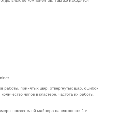
и отдельных ее компонентов. Там же находятся
iner.
сов работы, принятых шар, отвергнутых шар, ошибок
 количество чипов в кластере, частота их работы,
замеры показателей майнера на сложности 1 и