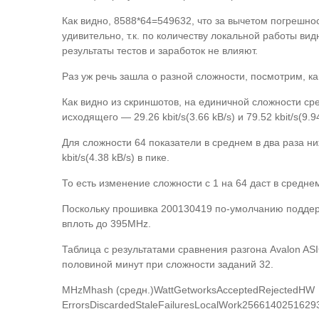
Как видно, 8588*64=549632, что за вычетом погрешно
удивительно, т.к. по количеству локальной работы ви
результаты тестов и заработок не влияют.
Раз уж речь зашла о разной сложности, посмотрим, к
Как видно из скриншотов, на единичной сложности сред
исходящего — 29.26 kbit/s(3.66 kB/s) и 79.52 kbit/s(9.94
Для сложности 64 показатели в среднем в два раза ниже:
kbit/s(4.38 kB/s) в пике.
То есть изменение сложности с 1 на 64 даст в средне
Поскольку прошивка 200130419 по-умолчанию поддерж
вплоть до 395MHz.
Таблица с результатами сравнения разгона Avalon AS
половиной минут при сложности заданий 32.
MHzMhash (средн.)WattGetworksAcceptedRejectedHW
ErrorsDiscardedStaleFailuresLocalWork25661402