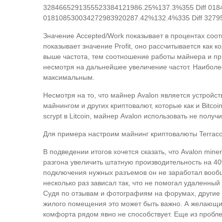
3284665291355523384121986.25%137.3%355 Diff 018
018108530034272983920287.42%132.4%335 Diff 327
Значение Accepted/Work показывает в процентах соо
показывает значение Profit, оно рассчитывается как 
выше частота, тем соотношение работы майнера и пр
несмотря на дальнейшее увеличение частот. Наиболе
максимальным.
Несмотря на то, что майнер Avalon является устройс
майнингом и других криптовалют, которые как и Bitco
scrypt в Litcoin, майнер Avalon использовать не получи
Для примера настроим майнинг криптовалюты Terracoin
В подведении итогов хочется сказать, что Avalon mi
разгона увеличить штатную производительность на 40%
подключения нужных разъемов он не заработал вообщ
несколько раз зависал так, что не помогал удаленн
Судя по отзывам и фотографиям на форумах, другие 
жилого помещения это может быть важно. А желающие 
комфорта рядом явно не способствует. Еще из пробле