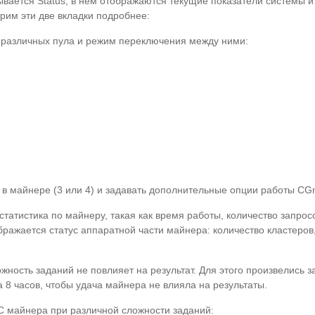
зывается Status, в нем отображаются текущие показатели системы 
рим эти две вкладки подробнее:
и различных пула и режим переключения между ними:
 в майнере (3 или 4) и задавать дополнительные опции работы CGm
статистика по майнеру, такая как время работы, количество запро
тображается статус аппаратной части майнера: количество кластеров,
ожность заданий не повлияет на результат. Для этого произвелись 
 8 часов, чтобы удача майнера не влияла на результаты.
IC майнера при различной сложности заданий: