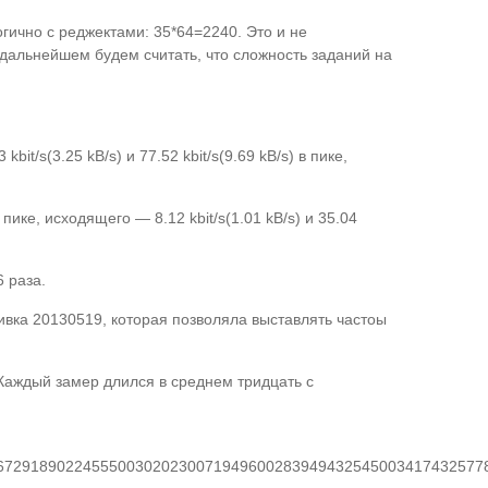
гично с реджектами: 35*64=2240. Это и не
в дальнейшем будем считать, что сложность заданий на
/s(3.25 kB/s) и 77.52 kbit/s(9.69 kB/s) в пике,
 пике, исходящего — 8.12 kbit/s(1.01 kB/s) и 35.04
 раза.
вка 20130519, которая позволяла выставлять частоы
Каждый замер длился в среднем тридцать с
944567291890224555003020230071949600283949432545003417432