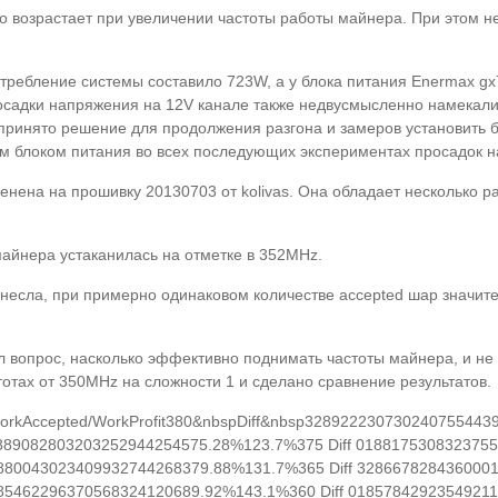
но возрастает при увеличении частоты работы майнера. При этом 
потребление системы составило 723W, а у блока питания Enermax 
адки напряжения на 12V канале также недвусмысленно намекали о
 принято решение для продолжения разгона и замеров установить 
м блоком питания во всех последующих экспериментах просадок н
енена на прошивку 20130703 от kolivas. Она обладает несколько 
майнера устаканилась на отметке в 352MHz.
несла, при примерно одинаковом количестве accepted шар значит
л вопрос, насколько эффективно поднимать частоты майнера, и не
отах от 350MHz на сложности 1 и сделано сравнение результатов.
orkAccepted/WorkProfit380&nbspDiff&nbsp3289222307302407554439
889082803203252944254575.28%123.7%375 Diff 0188175308323755
880043023409932744268379.88%131.7%365 Diff 3286678284360001
85462296370568324120689.92%143.1%360 Diff 01857842923549211