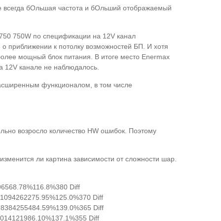
не всегда бОльшая частота и бОльший отображаемый
gx750 750W по спецификации на 12V канал
 приближении к потолку возможностей БП. И хотя
более мощный блок питания. В итоге место Enermax
а 12V канале не наблюдалось.
расширенным функционалом, в том числе
ельно возросло количество HW ошибок. Поэтому
 изменится ли картина зависимости от сложности шар.
6568.78%116.8%380 Diff
1094262275.95%125.0%370 Diff
8384255484.59%139.0%365 Diff
014121986.10%137.1%355 Diff