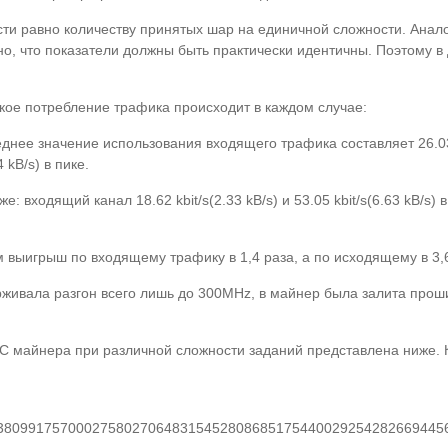
сти равно количеству принятых шар на единичной сложности. Анало
дно, что показатели должны быть практически идентичны. Поэтому 
акое потребление трафика происходит в каждом случае:
нее значение использования входящего трафика составляет 26.03 kbit
 kB/s) в пике.
 входящий канал 18.62 kbit/s(2.33 kB/s) и 53.05 kbit/s(6.63 kB/s) в
м выигрыш по входящему трафику в 1,4 раза, а по исходящему в 3,6
ивала разгон всего лишь до 300MHz, в майнер была залита проши
IC майнера при различной сложности заданий представлена ниже. 
516293809917570002758027064831545280868517544002925428266