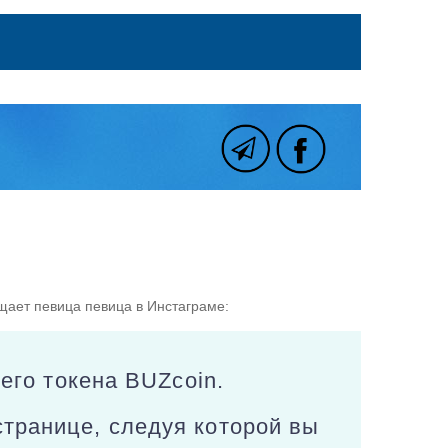
бщает певица певица в Инстаграме:
оего токена BUZcoin.
транице, следуя которой вы