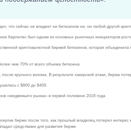
ил, что сейчас не владеет ни биткоином ни, ни любой другой крип
анее Карпелес был одним из основных рыночных инициаторов роста
инственной криптовалютной биржей биткоинов, которая объединила
олее чем 70% от всего объема биткоина.
, после крупного взлома. В результате хакерской атаки, биржа пот
ушилась с $800 до $400.
ров «медвежьего рынка» в первой половине 2018 года.
окупке биржи после того, как прошлый владелец потерял интерес к
бладал средствами для развития биржи.