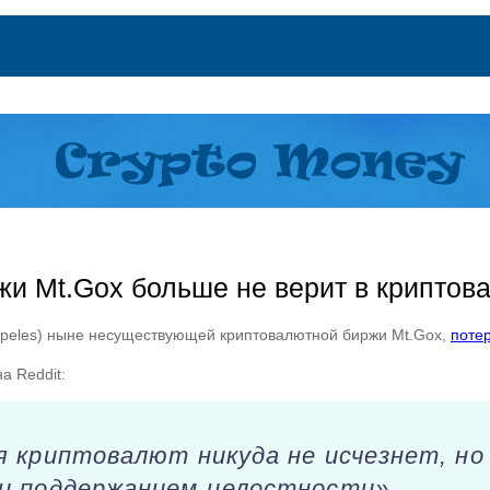
жи Mt.Gox больше не верит в криптов
rpeles) ныне несуществующей криптовалютной биржи Mt.Gox,
поте
а Reddit:
я криптовалют никуда не исчезнет, н
 и поддержанием целостности».