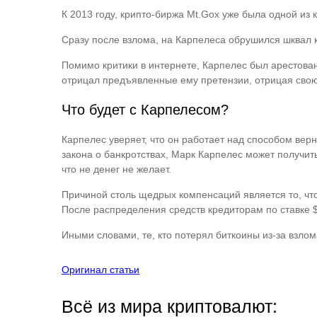
К 2013 году, крипто-биржа Mt.Gox уже была одной из
Сразу после взлома, на Карпелеса обрушился шквал к
Помимо критики в интернете, Карпелес был арестован
отрицал предъявленные ему претензии, отрицая свою
Что будет с Карпелесом?
Карпелес уверяет, что он работает над способом вер
закона о банкротствах, Марк Карпелес может получит
что не денег не желает.
Причиной столь щедрых компенсаций является то, что
После распределения средств кредиторам по ставке $
Иными словами, те, кто потерял биткоины из-за взло
Оригинал статьи
Всё из мира криптовалют: