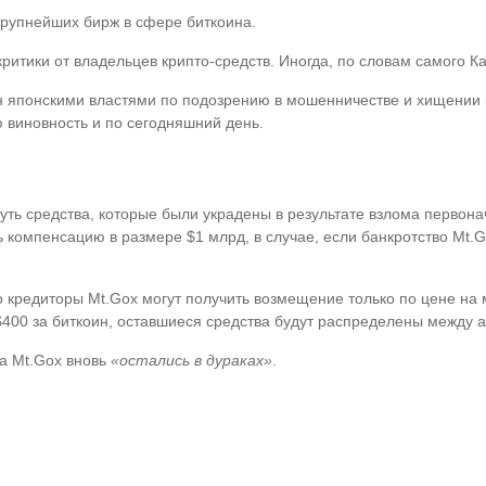
 крупнейших бирж в сфере биткоина.
ритики от владельцев крипто-средств. Иногда, по словам самого К
 японскими властями по подозрению в мошенничестве и хищении кл
 виновность и по сегодняшний день.
нуть средства, которые были украдены в результате взлома первон
ь компенсацию в размере $1 млрд, в случае, если банкротство Mt.
 кредиторы Mt.Gox могут получить возмещение только по цене на м
400 за биткоин, оставшиеся средства будут распределены между а
ма Mt.Gox вновь
«остались в дураках»
.