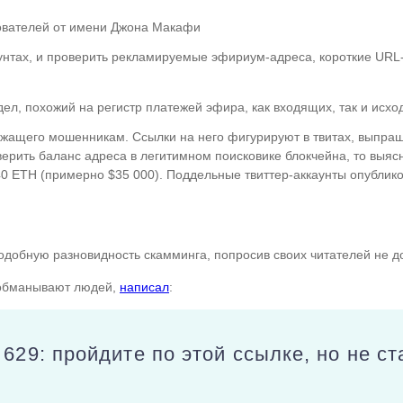
ователей от имени Джона Макафи
аунтах, и проверить рекламируемые эфириум-адреса, короткие URL
ел, похожий на регистр платежей эфира, как входящих, так и исх
ащего мошенникам. Ссылки на него фигурируют в твитах, выпра
верить баланс адреса в легитимном поисковике блокчейна, то выясн
0 ETH (примерно $35 000). Поддельные твиттер-аккаунты опублико
одобную разновидность скамминга, попросив своих читателей не д
о обманывают людей,
написал
:
 629: пройдите по этой ссылке, но не с